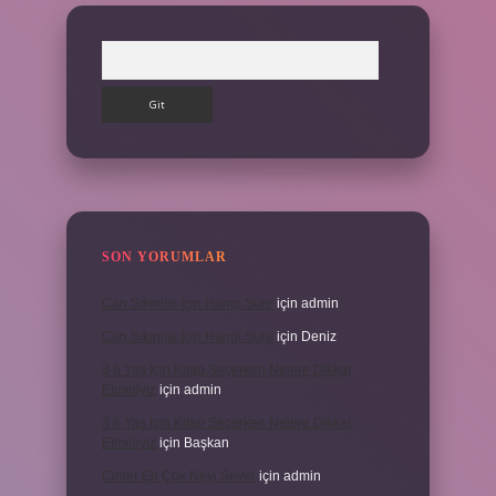
Arama
SON YORUMLAR
Can Sıkıntısı Için Hangi Sure
için
admin
Can Sıkıntısı Için Hangi Sure
için
Deniz
3 6 Yaş Için Kitap Seçerken Nelere Dikkat
Etmeliyiz
için
admin
3 6 Yaş Için Kitap Seçerken Nelere Dikkat
Etmeliyiz
için
Başkan
Cinler En Çok Neyi Sever
için
admin