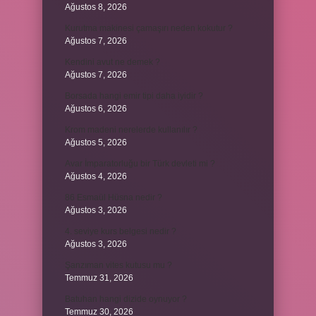
Ağustos 8, 2026
Kurutma makinesi çamaşırı neden kokutur ?
Ağustos 7, 2026
Kendini avut ne demek ?
Ağustos 7, 2026
Borsada hangi emir tipi daha iyidir ?
Ağustos 6, 2026
Krom madeni nerelerde kullanılır ?
Ağustos 5, 2026
Avar İmparatorluğu bir Türk devleti mi ?
Ağustos 4, 2026
86 Esmaül Hüsna nedir ?
Ağustos 3, 2026
4. seviye kurs belgesi nedir ?
Ağustos 3, 2026
Şanzıman vites kutusu mu ?
Temmuz 31, 2026
Batuhan hangi dizide oynuyor ?
Temmuz 30, 2026