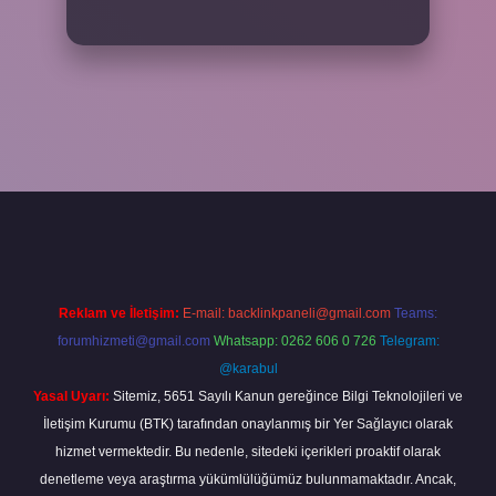
iş adresi
www.betexper.xyz/
Reklam ve İletişim:
E-mail:
backlinkpaneli@gmail.com
Teams:
forumhizmeti@gmail.com
Whatsapp: 0262 606 0 726
Telegram:
@karabul
Yasal Uyarı:
Sitemiz, 5651 Sayılı Kanun gereğince Bilgi Teknolojileri ve
İletişim Kurumu (BTK) tarafından onaylanmış bir Yer Sağlayıcı olarak
hizmet vermektedir. Bu nedenle, sitedeki içerikleri proaktif olarak
denetleme veya araştırma yükümlülüğümüz bulunmamaktadır. Ancak,