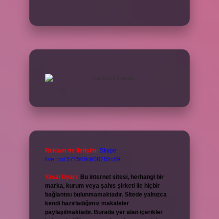
Reklam ve İletişim:
Skype:
live:.cid.575569c608265c69
Yasal Uyarı:
Bu internet sitesi, herhangi bir
marka, kurum veya şahıs şirketi ile hiçbir
bağlantısı bulunmamaktadır. Sitede yalnızca
kendi hazırladığımız makaleler
paylaşılmaktadır. Burada yer alan içerikler