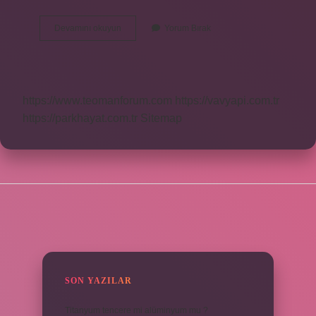
Elektriksel
Devamını okuyun
Yorum Bırak
Akı
Nasıl
Bulunur
https://www.teomanforum.com
https://vavyapi.com.tr
https://parkhayat.com.tr
Sitemap
SIDEBAR
SON YAZILAR
Titanyum tencere mi alüminyum mu ?