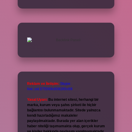
Reklam ve İletişim:
Skype:
live:.cid.575569c608265c69
Yasal Uyarı:
Bu internet sitesi, herhangi bir
marka, kurum veya şahıs şirketi ile hiçbir
bağlantısı bulunmamaktadır. Sitede yalnızca
kendi hazırladığımız makaleler
paylaşılmaktadır. Burada yer alan içerikler
haber niteliği taşımamakta olup, gerçek kurum
ve kişiler hakkında paylaşım yapılmamaktadır.