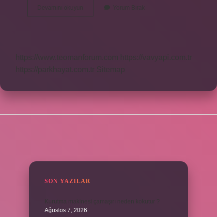
Londra
Devamını okuyun
Yorum Bırak
Prizler
Nasıl
https://www.teomanforum.com
https://vavyapi.com.tr
https://parkhayat.com.tr
Sitemap
SIDEBAR
SON YAZILAR
Kurutma makinesi çamaşırı neden kokutur ?
Ağustos 7, 2026