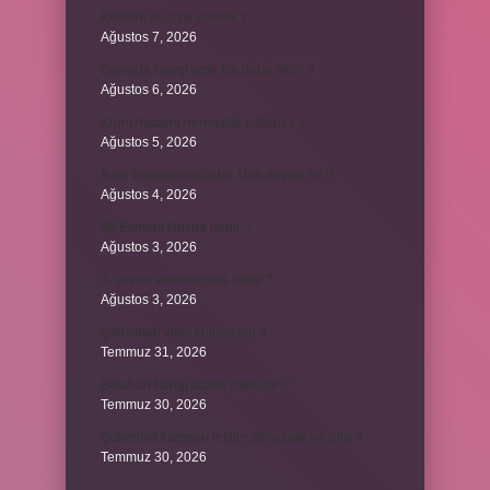
Kendini avut ne demek ?
Ağustos 7, 2026
Borsada hangi emir tipi daha iyidir ?
Ağustos 6, 2026
Krom madeni nerelerde kullanılır ?
Ağustos 5, 2026
Avar İmparatorluğu bir Türk devleti mi ?
Ağustos 4, 2026
86 Esmaül Hüsna nedir ?
Ağustos 3, 2026
4. seviye kurs belgesi nedir ?
Ağustos 3, 2026
Şanzıman vites kutusu mu ?
Temmuz 31, 2026
Batuhan hangi dizide oynuyor ?
Temmuz 30, 2026
Şubedeki kargoyu teslim almazsak ne olur ?
Temmuz 30, 2026