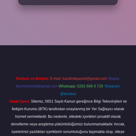
iş adresi
www.betexper.xyz/
Reklam ve İletişim:
E-mail:
backlinkpaneli@gmail.com
Teams:
forumhizmeti@gmail.com
Whatsapp: 0262 606 0 726
Telegram:
@karabul
Yasal Uyarı:
Sitemiz, 5651 Sayılı Kanun gereğince Bilgi Teknolojileri ve
İletişim Kurumu (BTK) tarafından onaylanmış bir Yer Sağlayıcı olarak
hizmet vermektedir. Bu nedenle, sitedeki içerikleri proaktif olarak
denetleme veya araştırma yükümlülüğümüz bulunmamaktadır. Ancak,
üyelerimiz yazdıkları içeriklerin sorumluluğunu taşımakta olup, siteye