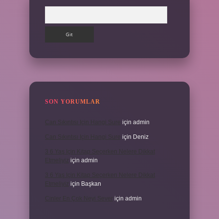
Arama
SON YORUMLAR
Can Sıkıntısı Için Hangi Sure
için
admin
Can Sıkıntısı Için Hangi Sure
için
Deniz
3 6 Yaş Için Kitap Seçerken Nelere Dikkat
Etmeliyiz
için
admin
3 6 Yaş Için Kitap Seçerken Nelere Dikkat
Etmeliyiz
için
Başkan
Cinler En Çok Neyi Sever
için
admin