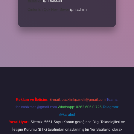
Etmeliyiz
için
Başkan
Cinler En Çok Neyi Sever
için
admin
iş adresi
www.betexper.xyz/
Reklam ve İletişim:
E-mail:
backlinkpaneli@gmail.com
Teams:
forumhizmeti@gmail.com
Whatsapp: 0262 606 0 726
Telegram:
@karabul
Yasal Uyarı:
Sitemiz, 5651 Sayılı Kanun gereğince Bilgi Teknolojileri ve
İletişim Kurumu (BTK) tarafından onaylanmış bir Yer Sağlayıcı olarak