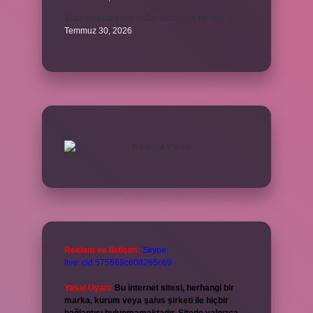
Şubedeki kargoyu teslim almazsak ne olur ?
Temmuz 30, 2026
Reklam ve İletişim:
Skype:
live:.cid.575569c608265c69
Yasal Uyarı:
Bu internet sitesi, herhangi bir
marka, kurum veya şahıs şirketi ile hiçbir