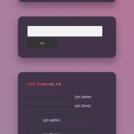
Arama
SON YORUMLAR
Can Sıkıntısı Için Hangi Sure
için
admin
Can Sıkıntısı Için Hangi Sure
için
Deniz
3 6 Yaş Için Kitap Seçerken Nelere Dikkat
Etmeliyiz
için
admin
3 6 Yaş Için Kitap Seçerken Nelere Dikkat