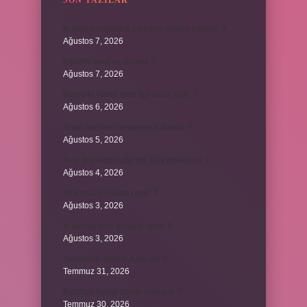
SON YAZILAR
Kurutma makinesi çamaşırı neden kokutur ?
Ağustos 7, 2026
Kendini avut ne demek ?
Ağustos 7, 2026
Borsada hangi emir tipi daha iyidir ?
Ağustos 6, 2026
Krom madeni nerelerde kullanılır ?
Ağustos 5, 2026
Avar İmparatorluğu bir Türk devleti mi ?
Ağustos 4, 2026
86 Esmaül Hüsna nedir ?
Ağustos 3, 2026
4. seviye kurs belgesi nedir ?
Ağustos 3, 2026
Şanzıman vites kutusu mu ?
Temmuz 31, 2026
Batuhan hangi dizide oynuyor ?
Temmuz 30, 2026