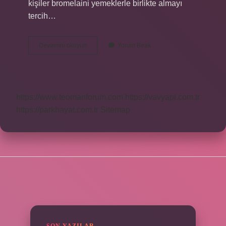
kişiler bromelaini yemeklerle birlikte almayı
tercih…
Bromelain
Devamını okuyun
Yorum Bırak
Kimler
Kullanamaz
https://www.teomanforum.com
https://vavyapi.com.tr
https://parkhayat.com.tr
Sitemap
SIDEBAR