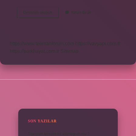
Kızılca
Devamını okuyun
Yorum Bırak
Buğday
Ne
Demek
https://www.teomanforum.com
https://vavyapi.com.tr
https://parkhayat.com.tr
Sitemap
SIDEBAR
SON YAZILAR
Titanyum tencere mi alüminyum mu ?