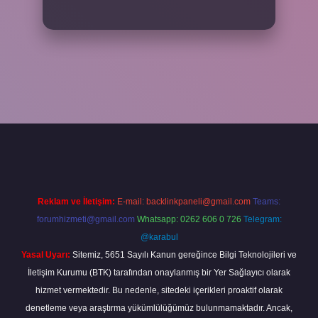
ş adresi
www.betexper.xyz/
Reklam ve İletişim:
E-mail:
backlinkpaneli@gmail.com
Teams:
forumhizmeti@gmail.com
Whatsapp: 0262 606 0 726
Telegram:
@karabul
Yasal Uyarı:
Sitemiz, 5651 Sayılı Kanun gereğince Bilgi Teknolojileri ve
İletişim Kurumu (BTK) tarafından onaylanmış bir Yer Sağlayıcı olarak
hizmet vermektedir. Bu nedenle, sitedeki içerikleri proaktif olarak
denetleme veya araştırma yükümlülüğümüz bulunmamaktadır. Ancak,