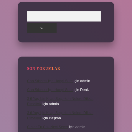
Arama
SON YORUMLAR
Can Sıkıntısı Için Hangi Sure
için
admin
Can Sıkıntısı Için Hangi Sure
için
Deniz
3 6 Yaş Için Kitap Seçerken Nelere Dikkat
Etmeliyiz
için
admin
3 6 Yaş Için Kitap Seçerken Nelere Dikkat
Etmeliyiz
için
Başkan
Cinler En Çok Neyi Sever
için
admin