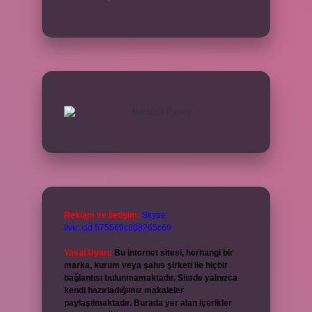
Reklam ve İletişim:
Skype:
live:.cid.575569c608265c69
Yasal Uyarı:
Bu internet sitesi, herhangi bir
marka, kurum veya şahıs şirketi ile hiçbir
bağlantısı bulunmamaktadır. Sitede yalnızca
kendi hazırladığımız makaleler
paylaşılmaktadır. Burada yer alan içerikler