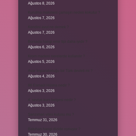
Ağustos 8, 2026
Kurutma makinesi çamaşırı neden kokutur ?
Ağustos 7, 2026
Kendini avut ne demek ?
Ağustos 7, 2026
Borsada hangi emir tipi daha iyidir ?
Ağustos 6, 2026
Krom madeni nerelerde kullanılır ?
Ağustos 5, 2026
Avar İmparatorluğu bir Türk devleti mi ?
Ağustos 4, 2026
86 Esmaül Hüsna nedir ?
Ağustos 3, 2026
4. seviye kurs belgesi nedir ?
Ağustos 3, 2026
Şanzıman vites kutusu mu ?
Temmuz 31, 2026
Batuhan hangi dizide oynuyor ?
Temmuz 30, 2026