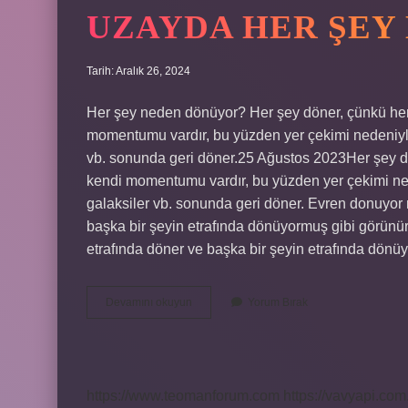
UZAYDA HER ŞEY
Tarih: Aralık 26, 2024
Her şey neden dönüyor? Her şey döner, çünkü he
momentumu vardır, bu yüzden yer çekimi nedeniyle b
vb. sonunda geri döner.25 Ağustos 2023Her şey d
kendi momentumu vardır, bu yüzden yer çekimi neden
galaksiler vb. sonunda geri döner. Evren donuyor
başka bir şeyin etrafında dönüyormuş gibi görünür
etrafında döner ve başka bir şeyin etrafında dön
Uzayda
Devamını okuyun
Yorum Bırak
Her
Şey
Döner
Mi
https://www.teomanforum.com
https://vavyapi.com.