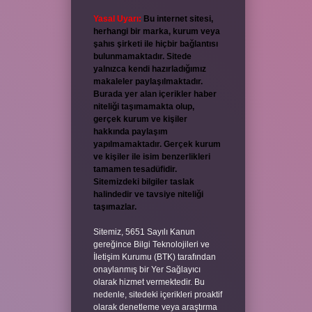
Yasal Uyarı:
Bu internet sitesi,
herhangi bir marka, kurum veya
şahıs şirketi ile hiçbir bağlantısı
bulunmamaktadır. Sitede
yalnızca kendi hazırladığımız
makaleler paylaşılmaktadır.
Burada yer alan içerikler haber
niteliği taşımamakta olup,
gerçek kurum ve kişiler
hakkında paylaşım
yapılmamaktadır. Gerçek kurum
ve kişiler ile isim benzerlikleri
tamamen tesadüfidir.
Sitemizdeki bilgiler taslak
halindedir ve tavsiye niteliği
taşımazlar.
Sitemiz, 5651 Sayılı Kanun
gereğince Bilgi Teknolojileri ve
İletişim Kurumu (BTK) tarafından
onaylanmış bir Yer Sağlayıcı
olarak hizmet vermektedir. Bu
nedenle, sitedeki içerikleri proaktif
olarak denetleme veya araştırma