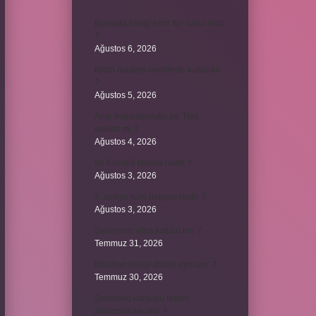
Borsada hangi emir tipi daha iyidir
?
Ağustos 6, 2026
Krom madeni nerelerde kullanılır
?
Ağustos 5, 2026
Avar İmparatorluğu bir Türk
devleti mi ?
Ağustos 4, 2026
86 Esmaül Hüsna nedir ?
Ağustos 3, 2026
4. seviye kurs belgesi nedir ?
Ağustos 3, 2026
Şanzıman vites kutusu mu ?
Temmuz 31, 2026
Batuhan hangi dizide oynuyor ?
Temmuz 30, 2026
Şubedeki kargoyu teslim
almazsak ne olur ?