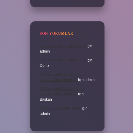
SON YORUMLAR
Can Sıkıntısı Için Hangi Sure
için
admin
Can Sıkıntısı Için Hangi Sure
için
Deniz
3 6 Yaş Için Kitap Seçerken
Nelere Dikkat Etmeliyiz
için
admin
3 6 Yaş Için Kitap Seçerken
Nelere Dikkat Etmeliyiz
için
Başkan
Cinler En Çok Neyi Sever
için
admin