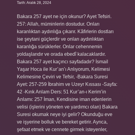
Tarih: Aralık 28, 2024
Bakara 257 ayet ne için okunur? Ayet Tefsiri.
257: Allah, müminlerin dostudur. Onları
karanlıktan aydınlığa çıkarır. Kâfirlerin dostları
ise şeytani güçlerdir ve onları aydınlıktan
karanlığa sürüklerler. Onlar cehennemin
yoldaşlarıdır ve orada ebedî kalacaklardır.
Bakara 257 ayet kaçıncı sayfadadır? İsmail
Yaşar Hoca ile Kur’an’ı Anlıyorum, Kelimesi
Kelimesine Çeviri ve Tefsir, -Bakara Suresi
Ayet: 257-259 İbrahim ve Uzeyr Kıssası -Sayfa:
42 -Kırık Anlam Ders: 51 Kur’an-ı Kerim’in
Anlamı: 257 İman, Kendisine iman edenlerin
velisi (işlerini yöneten ve yardımcı olan) Bakara
Suresi okumak neye iyi gelir? Okunduğu eve
ve işyerine bolluk ve bereket getirir. Ayrıca,
şefaat etmek ve cennete girmek isteyenler,