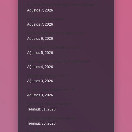
Kurutma makinesi çamaşırı neden kokutur ?
Ağustos 7, 2026
Kendini avut ne demek ?
Ağustos 7, 2026
Borsada hangi emir tipi daha iyidir ?
Ağustos 6, 2026
Krom madeni nerelerde kullanılır ?
Ağustos 5, 2026
Avar İmparatorluğu bir Türk devleti mi ?
Ağustos 4, 2026
86 Esmaül Hüsna nedir ?
Ağustos 3, 2026
4. seviye kurs belgesi nedir ?
Ağustos 3, 2026
Şanzıman vites kutusu mu ?
Temmuz 31, 2026
Batuhan hangi dizide oynuyor ?
Temmuz 30, 2026