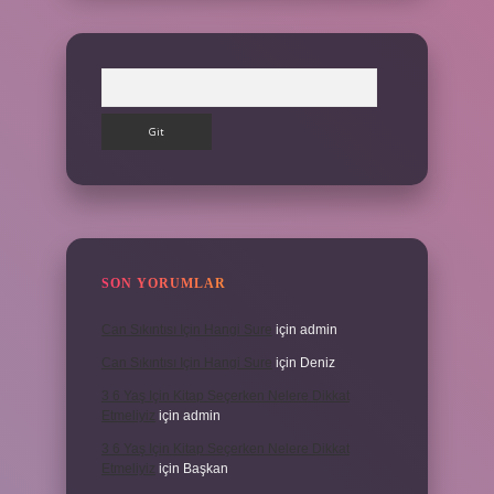
Arama
SON YORUMLAR
Can Sıkıntısı Için Hangi Sure
için
admin
Can Sıkıntısı Için Hangi Sure
için
Deniz
3 6 Yaş Için Kitap Seçerken Nelere Dikkat
Etmeliyiz
için
admin
3 6 Yaş Için Kitap Seçerken Nelere Dikkat
Etmeliyiz
için
Başkan