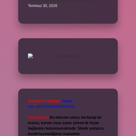
Şubedeki kargoyu teslim almazsak ne olur ?
Temmuz 30, 2026
Reklam ve İletişim:
Skype:
live:.cid.575569c608265c69
Yasal Uyarı:
Bu internet sitesi, herhangi bir
marka, kurum veya şahıs şirketi ile hiçbir
bağlantısı bulunmamaktadır. Sitede yalnızca
kendi hazırladığımız makaleler