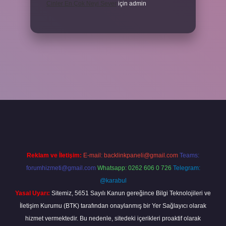
Cinler En Çok Neyi Sever
için
admin
iş adresi
www.betexper.xyz/
Reklam ve İletişim:
E-mail:
backlinkpaneli@gmail.com
Teams:
forumhizmeti@gmail.com
Whatsapp: 0262 606 0 726
Telegram:
@karabul
Yasal Uyarı:
Sitemiz, 5651 Sayılı Kanun gereğince Bilgi Teknolojileri ve
İletişim Kurumu (BTK) tarafından onaylanmış bir Yer Sağlayıcı olarak
hizmet vermektedir. Bu nedenle, sitedeki içerikleri proaktif olarak