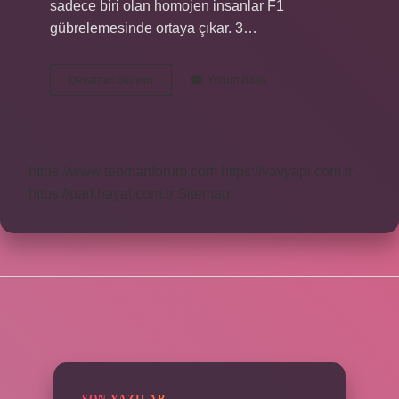
sadece biri olan homojen insanlar F1
gübrelemesinde ortaya çıkar. 3…
Ocean
Devamını okuyun
Yorum Bırak
Balık
Yağı
Neye
Iyi
Gelir
https://www.teomanforum.com
https://vavyapi.com.tr
https://parkhayat.com.tr
Sitemap
SIDEBAR