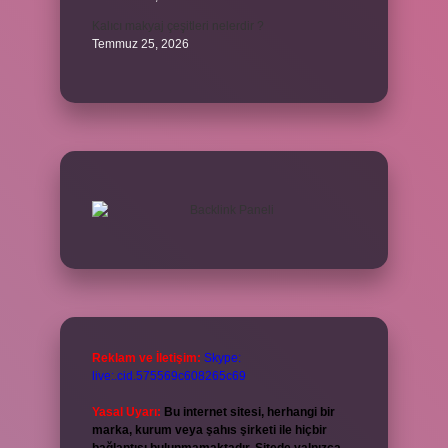
Kalıcı makyaj çeşitleri nelerdir ?
Temmuz 25, 2026
Reklam ve İletişim:
Skype:
live:.cid.575569c608265c69
Yasal Uyarı:
Bu internet sitesi, herhangi bir
marka, kurum veya şahıs şirketi ile hiçbir