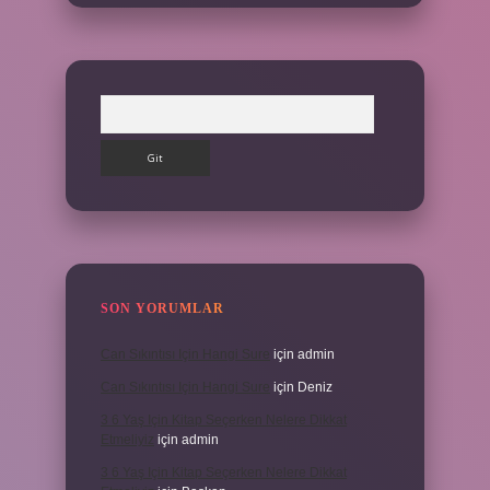
Arama
SON YORUMLAR
Can Sıkıntısı Için Hangi Sure
için
admin
Can Sıkıntısı Için Hangi Sure
için
Deniz
3 6 Yaş Için Kitap Seçerken Nelere Dikkat
Etmeliyiz
için
admin
3 6 Yaş Için Kitap Seçerken Nelere Dikkat