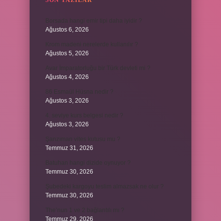
SON YAZILAR
Borsada hangi emir tipi daha iyidir ?
Ağustos 6, 2026
Krom madeni nerelerde kullanılır ?
Ağustos 5, 2026
Avar İmparatorluğu bir Türk devleti mi ?
Ağustos 4, 2026
86 Esmaül Hüsna nedir ?
Ağustos 3, 2026
4. seviye kurs belgesi nedir ?
Ağustos 3, 2026
Şanzıman vites kutusu mu ?
Temmuz 31, 2026
Batuhan hangi dizide oynuyor ?
Temmuz 30, 2026
Şubedeki kargoyu teslim almazsak ne olur ?
Temmuz 30, 2026
The’nun 1 ve 2 bağlantılı mı ?
Temmuz 29, 2026