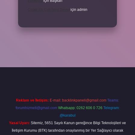
Etmeliyiz
için
Başkan
Cinler En Çok Neyi Sever
için
admin
iş adresi
www.betexper.xyz/
Reklam ve İletişim:
E-mail:
backlinkpaneli@gmail.com
Teams:
forumhizmeti@gmail.com
Whatsapp: 0262 606 0 726
Telegram:
@karabul
Yasal Uyarı:
Sitemiz, 5651 Sayılı Kanun gereğince Bilgi Teknolojileri ve
İletişim Kurumu (BTK) tarafından onaylanmış bir Yer Sağlayıcı olarak