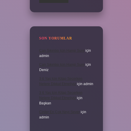
SON YORUMLAR
Can Sıkıntısı Için Hangi Sure
için
admin
Can Sıkıntısı Için Hangi Sure
için
Deniz
3 6 Yaş Için Kitap Seçerken
Nelere Dikkat Etmeliyiz
için
admin
3 6 Yaş Için Kitap Seçerken
Nelere Dikkat Etmeliyiz
için
Başkan
Cinler En Çok Neyi Sever
için
admin