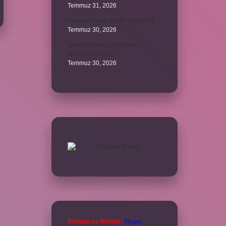
Temmuz 31, 2026
Batuhan hangi dizide oynuyor ?
Temmuz 30, 2026
Şubedeki kargoyu teslim
almazsak ne olur ?
Temmuz 30, 2026
Reklam ve İletişim:
Skype: