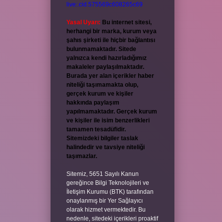
live:.cid.575569c608265c69
Yasal Uyarı:
Bu internet sitesi,
herhangi bir marka, kurum veya
şahıs şirketi ile hiçbir bağlantısı
bulunmamaktadır. Sitede
yalnızca kendi hazırladığımız
makaleler paylaşılmaktadır.
Burada yer alan içerikler haber
niteliği taşımamakta olup,
gerçek kurum ve kişiler
hakkında paylaşım
yapılmamaktadır. Gerçek kurum
ve kişiler ile isim benzerlikleri
tamamen tesadüfidir.
Sitemizdeki bilgiler taslak
halindedir ve tavsiye niteliği
taşımazlar.
Sitemiz, 5651 Sayılı Kanun
gereğince Bilgi Teknolojileri ve
İletişim Kurumu (BTK) tarafından
onaylanmış bir Yer Sağlayıcı
olarak hizmet vermektedir. Bu
nedenle, sitedeki içerikleri proaktif