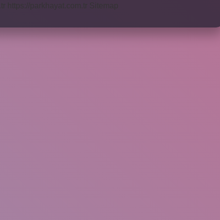
tr
https://parkhayat.com.tr
Sitemap