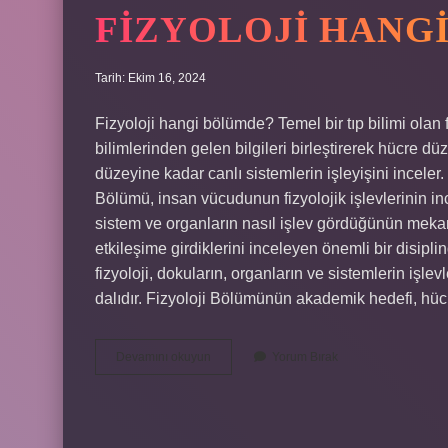
FIZYOLOJI HANG
Tarih: Ekim 16, 2024
Fizyoloji hangi bölümde? Temel bir tıp bilimi olan 
bilimlerinden gelen bilgileri birleştirerek hücre 
düzeyine kadar canlı sistemlerin işleyişini incel
Bölümü, insan vücudunun fizyolojik işlevlerinin inc
sistem ve organların nasıl işlev gördüğünün mekan
etkileşime girdiklerini inceleyen önemli bir disipli
fizyoloji, dokuların, organların ve sistemlerin işle
dalıdır. Fizyoloji Bölümünün akademik hedefi, hü
Fizyoloji
Devamını okuyun
Yorum Bırak
Hangi
Bölüm
Dersi