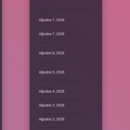
Kurutma makinesi çamaşırı neden
kokutur ?
Ağustos 7, 2026
Kendini avut ne demek ?
Ağustos 7, 2026
Borsada hangi emir tipi daha iyidir
?
Ağustos 6, 2026
Krom madeni nerelerde kullanılır
?
Ağustos 5, 2026
Avar İmparatorluğu bir Türk
devleti mi ?
Ağustos 4, 2026
86 Esmaül Hüsna nedir ?
Ağustos 3, 2026
4. seviye kurs belgesi nedir ?
Ağustos 3, 2026
Şanzıman vites kutusu mu ?