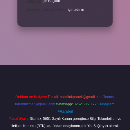
Etmeliyiz
için
Başkan
Cinler En Çok Neyi Sever
için
admin
et mobil giriş
ilbet giriş adresi
www.betexper.xyz/
Reklam ve İletişim:
E-mail:
backlinkpaneli@gmail.com
Teams:
forumhizmeti@gmail.com
Whatsapp: 0262 606 0 726
Telegram:
@karabul
Yasal Uyarı:
Sitemiz, 5651 Sayılı Kanun gereğince Bilgi Teknolojileri ve
İletişim Kurumu (BTK) tarafından onaylanmış bir Yer Sağlayıcı olarak