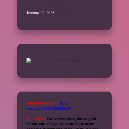
Batuhan hangi dizide oynuyor ?
Temmuz 30, 2026
Reklam ve İletişim:
Skype:
live:.cid.575569c608265c69
Yasal Uyarı:
Bu internet sitesi, herhangi bir
marka, kurum veya şahıs şirketi ile hiçbir