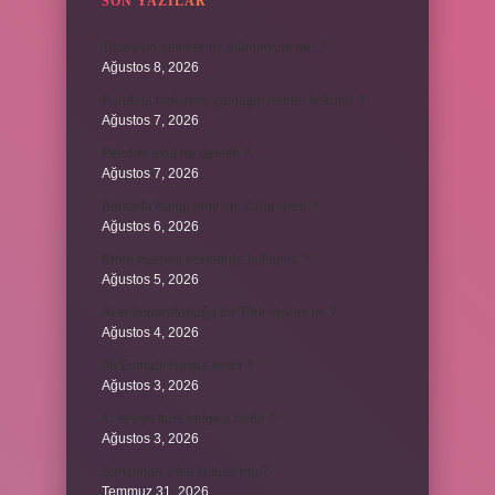
SON YAZILAR
Titanyum tencere mi alüminyum mu ?
Ağustos 8, 2026
Kurutma makinesi çamaşırı neden kokutur ?
Ağustos 7, 2026
Kendini avut ne demek ?
Ağustos 7, 2026
Borsada hangi emir tipi daha iyidir ?
Ağustos 6, 2026
Krom madeni nerelerde kullanılır ?
Ağustos 5, 2026
Avar İmparatorluğu bir Türk devleti mi ?
Ağustos 4, 2026
86 Esmaül Hüsna nedir ?
Ağustos 3, 2026
4. seviye kurs belgesi nedir ?
Ağustos 3, 2026
Şanzıman vites kutusu mu ?
Temmuz 31, 2026