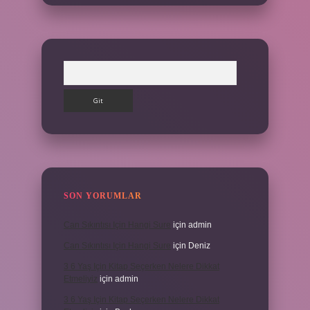
Arama
SON YORUMLAR
Can Sıkıntısı Için Hangi Sure
için
admin
Can Sıkıntısı Için Hangi Sure
için
Deniz
3 6 Yaş Için Kitap Seçerken Nelere Dikkat
Etmeliyiz
için
admin
3 6 Yaş Için Kitap Seçerken Nelere Dikkat