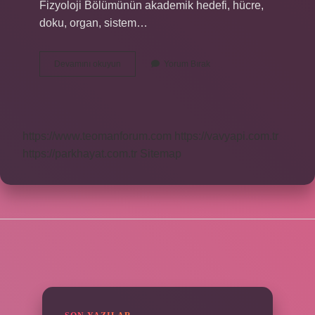
Fizyoloji Bölümünün akademik hedefi, hücre,
doku, organ, sistem…
Fizyoloji
Devamını okuyun
Yorum Bırak
Hangi
Bölüm
Dersi
https://www.teomanforum.com
https://vavyapi.com.tr
https://parkhayat.com.tr
Sitemap
SIDEBAR