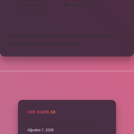
Trt
Devamını okuyun
Yorum Bırak
Fm
Kime
Ait
https://www.teomanforum.com
https://vavyapi.com.tr
https://parkhayat.com.tr
Sitemap
SIDEBAR
SON YAZILAR
Kurutma makinesi çamaşırı neden kokutur ?
Ağustos 7, 2026