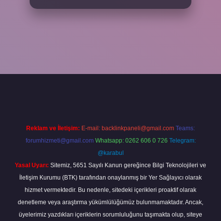
ş adresi
www.betexper.xyz/
Reklam ve İletişim:
E-mail:
backlinkpaneli@gmail.com
Teams:
forumhizmeti@gmail.com
Whatsapp: 0262 606 0 726
Telegram:
@karabul
Yasal Uyarı:
Sitemiz, 5651 Sayılı Kanun gereğince Bilgi Teknolojileri ve
İletişim Kurumu (BTK) tarafından onaylanmış bir Yer Sağlayıcı olarak
hizmet vermektedir. Bu nedenle, sitedeki içerikleri proaktif olarak
denetleme veya araştırma yükümlülüğümüz bulunmamaktadır. Ancak,
üyelerimiz yazdıkları içeriklerin sorumluluğunu taşımakta olup, siteye