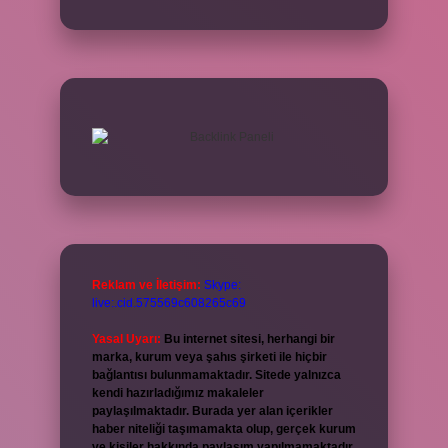
Reklam ve İletişim:
Skype:
live:.cid.575569c608265c69
Yasal Uyarı:
Bu internet sitesi, herhangi bir
marka, kurum veya şahıs şirketi ile hiçbir
bağlantısı bulunmamaktadır. Sitede yalnızca
kendi hazırladığımız makaleler
paylaşılmaktadır. Burada yer alan içerikler
haber niteliği taşımamakta olup, gerçek kurum
ve kişiler hakkında paylaşım yapılmamaktadır.