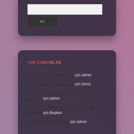
Arama
SON YORUMLAR
Can Sıkıntısı Için Hangi Sure
için
admin
Can Sıkıntısı Için Hangi Sure
için
Deniz
3 6 Yaş Için Kitap Seçerken Nelere Dikkat
Etmeliyiz
için
admin
3 6 Yaş Için Kitap Seçerken Nelere Dikkat
Etmeliyiz
için
Başkan
Cinler En Çok Neyi Sever
için
admin