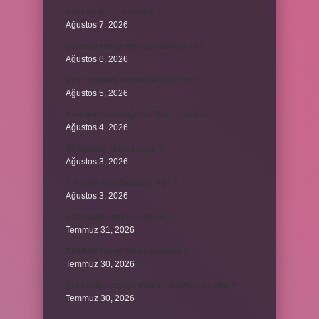
Kendini avut ne demek ?
Ağustos 7, 2026
Borsada hangi emir tipi daha iyidir ?
Ağustos 6, 2026
Krom madeni nerelerde kullanılır ?
Ağustos 5, 2026
Avar İmparatorluğu bir Türk devleti mi ?
Ağustos 4, 2026
86 Esmaül Hüsna nedir ?
Ağustos 3, 2026
4. seviye kurs belgesi nedir ?
Ağustos 3, 2026
Şanzıman vites kutusu mu ?
Temmuz 31, 2026
Batuhan hangi dizide oynuyor ?
Temmuz 30, 2026
Şubedeki kargoyu teslim almazsak ne olur ?
Temmuz 30, 2026