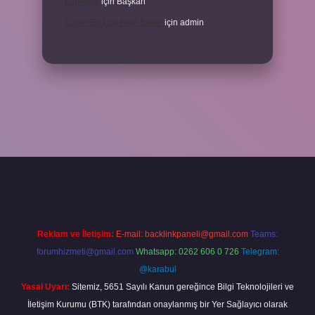
Etmeliyiz
için
Başkan
Cinler En Çok Neyi Sever
için
admin
riş adresi
www.betexper.xyz/
Reklam ve İletişim:
E-mail:
backlinkpaneli@gmail.com
Teams:
forumhizmeti@gmail.com
Whatsapp: 0262 606 0 726
Telegram:
@karabul
Yasal Uyarı:
Sitemiz, 5651 Sayılı Kanun gereğince Bilgi Teknolojileri ve
İletişim Kurumu (BTK) tarafından onaylanmış bir Yer Sağlayıcı olarak