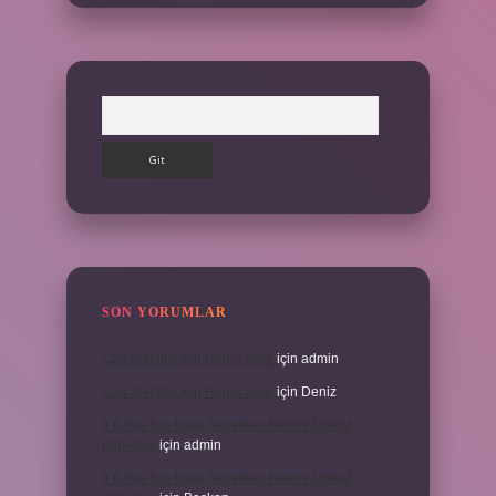
Arama
SON YORUMLAR
Can Sıkıntısı Için Hangi Sure
için
admin
Can Sıkıntısı Için Hangi Sure
için
Deniz
3 6 Yaş Için Kitap Seçerken Nelere Dikkat
Etmeliyiz
için
admin
3 6 Yaş Için Kitap Seçerken Nelere Dikkat