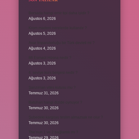
SON YAZILAR
Borsada hangi emir tipi daha iyidir ?
Ağustos 6, 2026
Krom madeni nerelerde kullanılır ?
Ağustos 5, 2026
Avar İmparatorluğu bir Türk devleti mi ?
Ağustos 4, 2026
86 Esmaül Hüsna nedir ?
Ağustos 3, 2026
4. seviye kurs belgesi nedir ?
Ağustos 3, 2026
Şanzıman vites kutusu mu ?
Temmuz 31, 2026
Batuhan hangi dizide oynuyor ?
Temmuz 30, 2026
Şubedeki kargoyu teslim almazsak ne olur ?
Temmuz 30, 2026
The’nun 1 ve 2 bağlantılı mı ?
Temmuz 29, 2026