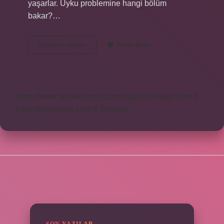
yaşarlar. Uyku problemine hangi bölüm
bakar?…
Uyku
Devamını okuyun
Yorum Bırak
Hastalıkları
Neden
Olur
https://www.teomanforum.com
https://vavyapi.com.tr
https://parkhayat.com.tr
Sitemap
SIDEBAR