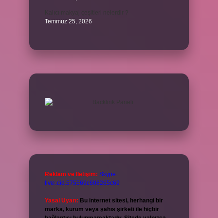
Kalıcı makyaj çeşitleri nelerdir ?
Temmuz 25, 2026
Reklam ve İletişim:
Skype:
live:.cid.575569c608265c69
Yasal Uyarı:
Bu internet sitesi, herhangi bir
marka, kurum veya şahıs şirketi ile hiçbir