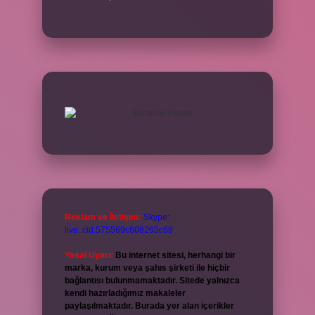
Reklam ve İletişim:
Skype:
live:.cid.575569c608265c69
Yasal Uyarı:
Bu internet sitesi, herhangi bir
marka, kurum veya şahıs şirketi ile hiçbir
bağlantısı bulunmamaktadır. Sitede yalnızca
kendi hazırladığımız makaleler
paylaşılmaktadır. Burada yer alan içerikler