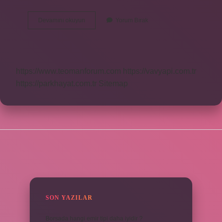
Yıldız
Devamını okuyun
Yorum Bırak
Tilbe
Ağzı
Neden
Yamuk
https://www.teomanforum.com
https://vavyapi.com.tr
https://parkhayat.com.tr
Sitemap
SIDEBAR
SON YAZILAR
Borsada hangi emir tipi daha iyidir ?