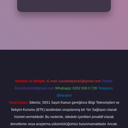
riş adresi
www.betexper.xyz/
Reklam ve İletişim:
E-mail:
backlinkpaneli@gmail.com
Teams:
forumhizmeti@gmail.com
Whatsapp: 0262 606 0 726
Telegram:
@karabul
Yasal Uyarı:
Sitemiz, 5651 Sayılı Kanun gereğince Bilgi Teknolojileri ve
İletişim Kurumu (BTK) tarafından onaylanmış bir Yer Sağlayıcı olarak
hizmet vermektedir. Bu nedenle, sitedeki içerikleri proaktif olarak
denetleme veya araştırma yükümlülüğümüz bulunmamaktadır. Ancak,