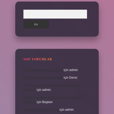
Arama
SON YORUMLAR
Can Sıkıntısı Için Hangi Sure
için
admin
Can Sıkıntısı Için Hangi Sure
için
Deniz
3 6 Yaş Için Kitap Seçerken Nelere Dikkat
Etmeliyiz
için
admin
3 6 Yaş Için Kitap Seçerken Nelere Dikkat
Etmeliyiz
için
Başkan
Cinler En Çok Neyi Sever
için
admin