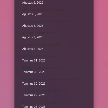
Ağustos 6, 2026
Krom madeni nerelerde kullanılır ?
Ağustos 5, 2026
Avar İmparatorluğu bir Türk devleti mi ?
Ağustos 4, 2026
86 Esmaül Hüsna nedir ?
Ağustos 3, 2026
4. seviye kurs belgesi nedir ?
Ağustos 3, 2026
Şanzıman vites kutusu mu ?
Temmuz 31, 2026
Batuhan hangi dizide oynuyor ?
Temmuz 30, 2026
Şubedeki kargoyu teslim almazsak ne olur ?
Temmuz 30, 2026
The’nun 1 ve 2 bağlantılı mı ?
Temmuz 29, 2026
Kalıcı makyaj çeşitleri nelerdir ?
Temmuz 25, 2026