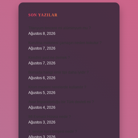
SON YAZILAR
Titanyum tencere mi alüminyum mu ?
Ağustos 8, 2026
Kurutma makinesi çamaşırı neden kokutur ?
Ağustos 7, 2026
Kendini avut ne demek ?
Ağustos 7, 2026
Borsada hangi emir tipi daha iyidir ?
Ağustos 6, 2026
Krom madeni nerelerde kullanılır ?
Ağustos 5, 2026
Avar İmparatorluğu bir Türk devleti mi ?
Ağustos 4, 2026
86 Esmaül Hüsna nedir ?
Ağustos 3, 2026
4. seviye kurs belgesi nedir ?
Ağustos 3, 2026