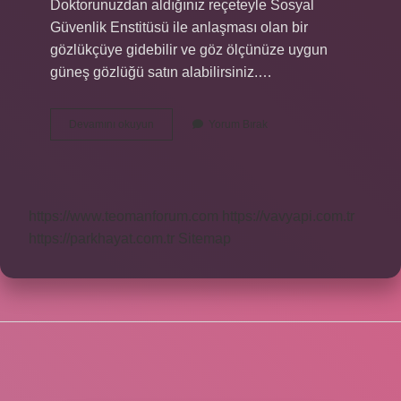
Doktorunuzdan aldığınız reçeteyle Sosyal
Güvenlik Enstitüsü ile anlaşması olan bir
gözlükçüye gidebilir ve göz ölçünüze uygun
güneş gözlüğü satın alabilirsiniz.…
Güneş
Devamını okuyun
Yorum Bırak
Gözlüğünden
Numaralı
Gözlük
Olur
Mu
https://www.teomanforum.com
https://vavyapi.com.tr
https://parkhayat.com.tr
Sitemap
SIDEBAR