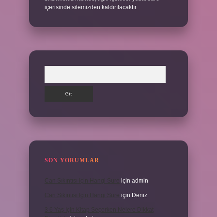
içerisinde sitemizden kaldırılacaktır.
Arama
SON YORUMLAR
Can Sıkıntısı Için Hangi Sure
için
admin
Can Sıkıntısı Için Hangi Sure
için
Deniz
3 6 Yaş Için Kitap Seçerken Nelere Dikkat