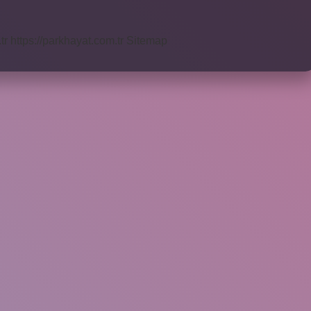
tr
https://parkhayat.com.tr
Sitemap