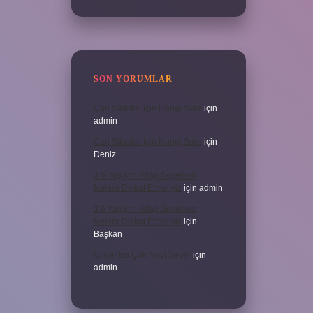
SON YORUMLAR
Can Sıkıntısı Için Hangi Sure
için
admin
Can Sıkıntısı Için Hangi Sure
için
Deniz
3 6 Yaş Için Kitap Seçerken
Nelere Dikkat Etmeliyiz
için
admin
3 6 Yaş Için Kitap Seçerken
Nelere Dikkat Etmeliyiz
için
Başkan
Cinler En Çok Neyi Sever
için
admin