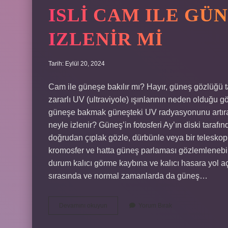
ISLI CAM ILE GÜ
IZLENIR MI
Tarih: Eylül 20, 2024
Cam ile güneşe bakılır mı? Hayır, güneş gözlüğü
zararlı UV (ultraviyole) ışınlarının neden olduğu 
güneşe bakmak güneşteki UV radyasyonunu artırabi
neyle izlenir? Güneş’in fotosferi Ay’ın diski tara
doğrudan çıplak gözle, dürbünle veya bir teleskop
kromosfer ve hatta güneş parlaması gözlemlenebi
durum kalıcı görme kaybına ve kalıcı hasara yol a
sırasında ve normal zamanlarda da güneş…
Isli
Devamını okuyun
Yorum Bırak
Cam
Ile