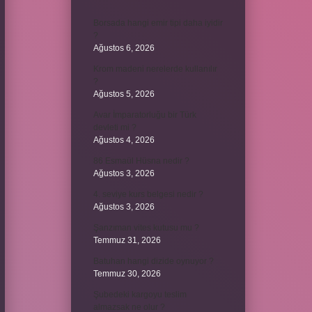
Borsada hangi emir tipi daha iyidir
?
Ağustos 6, 2026
Krom madeni nerelerde kullanılır
?
Ağustos 5, 2026
Avar İmparatorluğu bir Türk
devleti mi ?
Ağustos 4, 2026
86 Esmaül Hüsna nedir ?
Ağustos 3, 2026
4. seviye kurs belgesi nedir ?
Ağustos 3, 2026
Şanzıman vites kutusu mu ?
Temmuz 31, 2026
Batuhan hangi dizide oynuyor ?
Temmuz 30, 2026
Şubedeki kargoyu teslim
almazsak ne olur ?