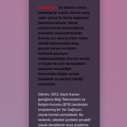
Yasal Uyarı:
Bu internet sitesi,
herhangi bir marka, kurum veya
şahıs şirketi ile hiçbir bağlantısı
bulunmamaktadır. Sitede
yalnızca kendi hazırladığımız
makaleler paylaşılmaktadır.
Burada yer alan içerikler haber
niteliği taşımamakta olup,
gerçek kurum ve kişiler
hakkında paylaşım
yapılmamaktadır. Gerçek kurum
ve kişiler ile isim benzerlikleri
tamamen tesadüfidir.
Sitemizdeki bilgiler taslak
halindedir ve tavsiye niteliği
taşımazlar.
Sitemiz, 5651 Sayılı Kanun
gereğince Bilgi Teknolojileri ve
İletişim Kurumu (BTK) tarafından
onaylanmış bir Yer Sağlayıcı
olarak hizmet vermektedir. Bu
nedenle, sitedeki içerikleri proaktif
olarak denetleme veya araştırma