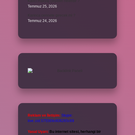
Kalıcı makyaj çeşitleri nelerdir ?
Temmuz 25, 2026
Karınca cennete girecek mi ?
Temmuz 24, 2026
Reklam ve İletişim:
Skype:
live:.cid.575569c608265c69
Yasal Uyarı:
Bu internet sitesi, herhangi bir