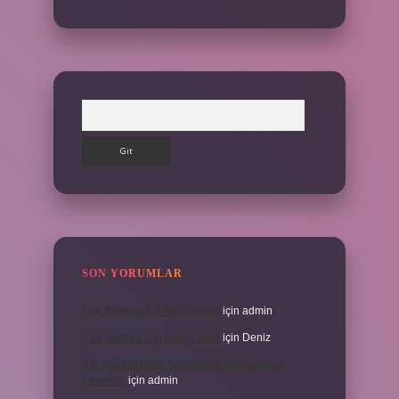
Arama
SON YORUMLAR
Can Sıkıntısı Için Hangi Sure
için
admin
Can Sıkıntısı Için Hangi Sure
için
Deniz
3 6 Yaş Için Kitap Seçerken Nelere Dikkat
Etmeliyiz
için
admin