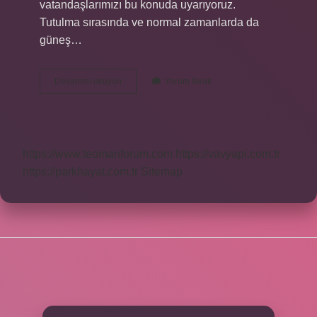
vatandaşlarımızı bu konuda uyarıyoruz.
Tutulma sırasında ve normal zamanlarda da
güneş…
Isli
Devamını okuyun
Yorum Bırak
Cam
Ile
Güneş
Tutulması
Izlenir
https://www.teomanforum.com
https://vavyapi.com.tr
Mi
https://parkhayat.com.tr
Sitemap
SIDEBAR