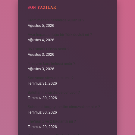
SON YAZILAR
Krom madeni nerelerde kullanılır ?
Ağustos 5, 2026
Avar İmparatorluğu bir Türk devleti mi ?
Ağustos 4, 2026
86 Esmaül Hüsna nedir ?
Ağustos 3, 2026
4. seviye kurs belgesi nedir ?
Ağustos 3, 2026
Şanzıman vites kutusu mu ?
Temmuz 31, 2026
Batuhan hangi dizide oynuyor ?
Temmuz 30, 2026
Şubedeki kargoyu teslim almazsak ne olur ?
Temmuz 30, 2026
The’nun 1 ve 2 bağlantılı mı ?
Temmuz 29, 2026