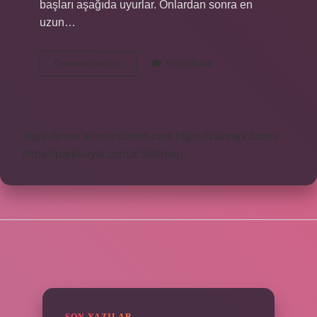
başları aşağıda uyurlar. Onlardan sonra en
uzun…
Dünyanın
Devamını okuyun
Yorum Bırak
En
Yavaş
Hayvanı
Kim
https://www.teomanforum.com
https://vavyapi.com.tr
https://parkhayat.com.tr
Sitemap
SIDEBAR