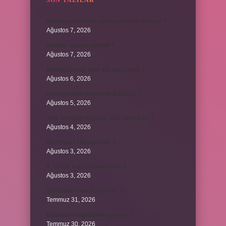
SON YAZILAR
Kurutma makinesi çamaşırı neden kokutur ?
Ağustos 7, 2026
Kendini avut ne demek ?
Ağustos 7, 2026
Borsada hangi emir tipi daha iyidir ?
Ağustos 6, 2026
Krom madeni nerelerde kullanılır ?
Ağustos 5, 2026
Avar İmparatorluğu bir Türk devleti mi ?
Ağustos 4, 2026
86 Esmaül Hüsna nedir ?
Ağustos 3, 2026
4. seviye kurs belgesi nedir ?
Ağustos 3, 2026
Şanzıman vites kutusu mu ?
Temmuz 31, 2026
Batuhan hangi dizide oynuyor ?
Temmuz 30, 2026