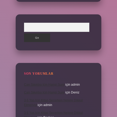
Arama
SON YORUMLAR
Can Sıkıntısı Için Hangi Sure
için
admin
Can Sıkıntısı Için Hangi Sure
için
Deniz
3 6 Yaş Için Kitap Seçerken Nelere Dikkat
Etmeliyiz
için
admin
3 6 Yaş Için Kitap Seçerken Nelere Dikkat