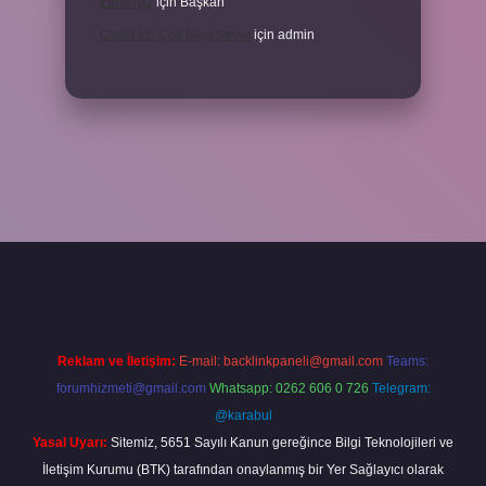
Etmeliyiz
için
Başkan
Cinler En Çok Neyi Sever
için
admin
riş adresi
www.betexper.xyz/
Reklam ve İletişim:
E-mail:
backlinkpaneli@gmail.com
Teams:
forumhizmeti@gmail.com
Whatsapp: 0262 606 0 726
Telegram:
@karabul
Yasal Uyarı:
Sitemiz, 5651 Sayılı Kanun gereğince Bilgi Teknolojileri ve
İletişim Kurumu (BTK) tarafından onaylanmış bir Yer Sağlayıcı olarak