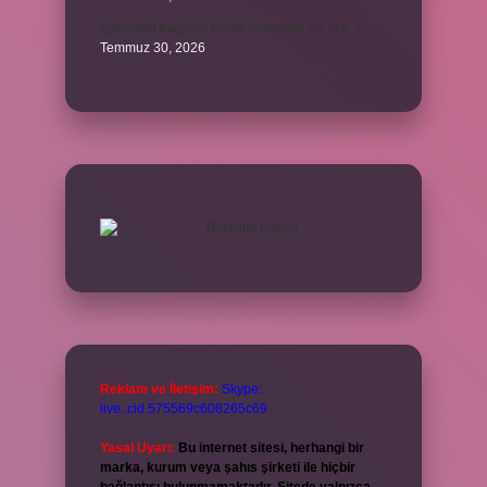
Şubedeki kargoyu teslim almazsak ne olur ?
Temmuz 30, 2026
Reklam ve İletişim:
Skype:
live:.cid.575569c608265c69
Yasal Uyarı:
Bu internet sitesi, herhangi bir
marka, kurum veya şahıs şirketi ile hiçbir