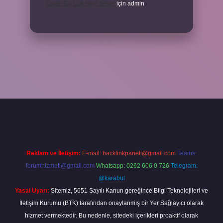
Cinler En Çok Neyi Sever
için
admin
iş adresi
www.betexper.xyz/
Reklam ve İletişim:
E-mail:
backlinkpaneli@gmail.com
Teams:
forumhizmeti@gmail.com
Whatsapp: 0262 606 0 726
Telegram:
@karabul
Yasal Uyarı:
Sitemiz, 5651 Sayılı Kanun gereğince Bilgi Teknolojileri ve
İletişim Kurumu (BTK) tarafından onaylanmış bir Yer Sağlayıcı olarak
hizmet vermektedir. Bu nedenle, sitedeki içerikleri proaktif olarak