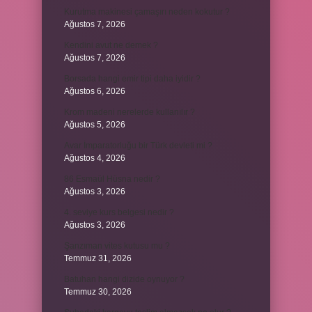
Kurutma makinesi çamaşırı neden kokutur ?
Ağustos 7, 2026
Kendini avut ne demek ?
Ağustos 7, 2026
Borsada hangi emir tipi daha iyidir ?
Ağustos 6, 2026
Krom madeni nerelerde kullanılır ?
Ağustos 5, 2026
Avar İmparatorluğu bir Türk devleti mi ?
Ağustos 4, 2026
86 Esmaül Hüsna nedir ?
Ağustos 3, 2026
4. seviye kurs belgesi nedir ?
Ağustos 3, 2026
Şanzıman vites kutusu mu ?
Temmuz 31, 2026
Batuhan hangi dizide oynuyor ?
Temmuz 30, 2026