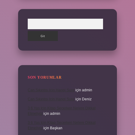
Arama
SON YORUMLAR
Can Sıkıntısı Için Hangi Sure
için
admin
Can Sıkıntısı Için Hangi Sure
için
Deniz
3 6 Yaş Için Kitap Seçerken Nelere Dikkat
Etmeliyiz
için
admin
3 6 Yaş Için Kitap Seçerken Nelere Dikkat
Etmeliyiz
için
Başkan