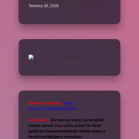
Şubedeki kargoyu teslim almazsak ne olur ?
Temmuz 30, 2026
Reklam ve İletişim:
Skype:
live:.cid.575569c608265c69
Yasal Uyarı:
Bu internet sitesi, herhangi bir
marka, kurum veya şahıs şirketi ile hiçbir
bağlantısı bulunmamaktadır. Sitede yalnızca
kendi hazırladığımız makaleler