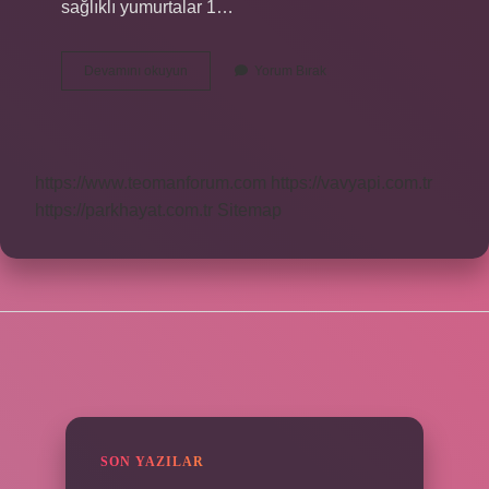
sağlıklı yumurtalar 1…
Hangi
Devamını okuyun
Yorum Bırak
Tavuk
Yumurtası
Daha
Iyi
https://www.teomanforum.com
https://vavyapi.com.tr
https://parkhayat.com.tr
Sitemap
SIDEBAR
SON YAZILAR