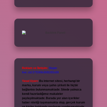
Reklam ve İletişim:
Skype:
live:.cid.575569c608265c69
Yasal Uyarı:
Bu internet sitesi, herhangi bir
marka, kurum veya şahıs şirketi ile hiçbir
bağlantısı bulunmamaktadır. Sitede yalnızca
kendi hazırladığımız makaleler
paylaşılmaktadır. Burada yer alan içerikler
haber niteliği taşımamakta olup, gerçek kurum
ve kişiler hakkında paylaşım yapılmamaktadır.