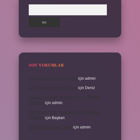
Arama
SON YORUMLAR
Can Sıkıntısı Için Hangi Sure
için
admin
Can Sıkıntısı Için Hangi Sure
için
Deniz
3 6 Yaş Için Kitap Seçerken Nelere Dikkat
Etmeliyiz
için
admin
3 6 Yaş Için Kitap Seçerken Nelere Dikkat
Etmeliyiz
için
Başkan
Cinler En Çok Neyi Sever
için
admin