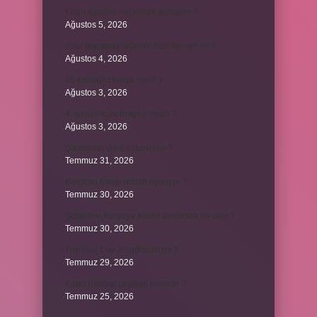
Krom madeni nerelerde kullanılır ?
Ağustos 5, 2026
Avar İmparatorluğu bir Türk devleti mi ?
Ağustos 4, 2026
86 Esmaül Hüsna nedir ?
Ağustos 3, 2026
4. seviye kurs belgesi nedir ?
Ağustos 3, 2026
Şanzıman vites kutusu mu ?
Temmuz 31, 2026
Batuhan hangi dizide oynuyor ?
Temmuz 30, 2026
Şubedeki kargoyu teslim almazsak ne olur ?
Temmuz 30, 2026
The’nun 1 ve 2 bağlantılı mı ?
Temmuz 29, 2026
Kalıcı makyaj çeşitleri nelerdir ?
Temmuz 25, 2026