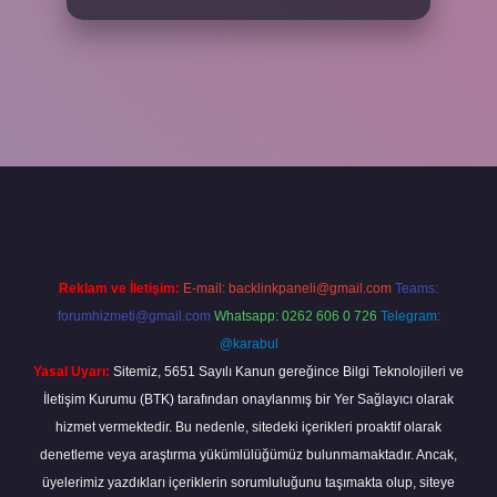
lbet mobil giriş
ilbet giriş adresi
www.betexper.xyz/
Reklam ve İletişim:
E-mail:
backlinkpaneli@gmail.com
Teams:
forumhizmeti@gmail.com
Whatsapp: 0262 606 0 726
Telegram:
@karabul
Yasal Uyarı:
Sitemiz, 5651 Sayılı Kanun gereğince Bilgi Teknolojileri ve
İletişim Kurumu (BTK) tarafından onaylanmış bir Yer Sağlayıcı olarak
hizmet vermektedir. Bu nedenle, sitedeki içerikleri proaktif olarak
denetleme veya araştırma yükümlülüğümüz bulunmamaktadır. Ancak,
üyelerimiz yazdıkları içeriklerin sorumluluğunu taşımakta olup, siteye