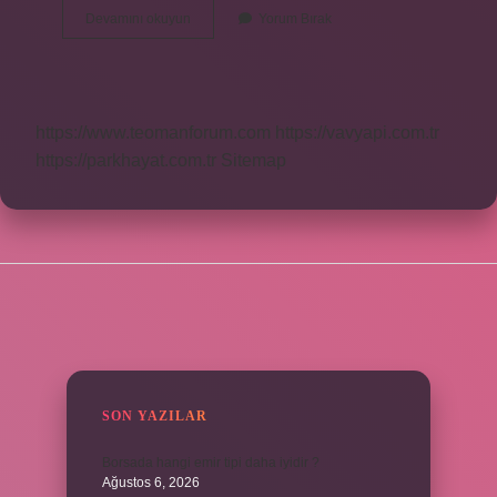
Sürat
Devamını okuyun
Yorum Bırak
Çeşitleri
Nelerdir
https://www.teomanforum.com
https://vavyapi.com.tr
https://parkhayat.com.tr
Sitemap
SIDEBAR
SON YAZILAR
Borsada hangi emir tipi daha iyidir ?
Ağustos 6, 2026