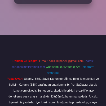
iş adresi
www.betexper.xyz/
Reklam ve İletişim:
E-mail:
backlinkpaneli@gmail.com
Teams:
forumhizmeti@gmail.com
Whatsapp: 0262 606 0 726
Telegram:
@karabul
Yasal Uyarı:
Sitemiz, 5651 Sayılı Kanun gereğince Bilgi Teknolojileri ve
İletişim Kurumu (BTK) tarafından onaylanmış bir Yer Sağlayıcı olarak
hizmet vermektedir. Bu nedenle, sitedeki içerikleri proaktif olarak
denetleme veya araştırma yükümlülüğümüz bulunmamaktadır. Ancak,
üyelerimiz yazdıkları içeriklerin sorumluluğunu taşımakta olup, siteye