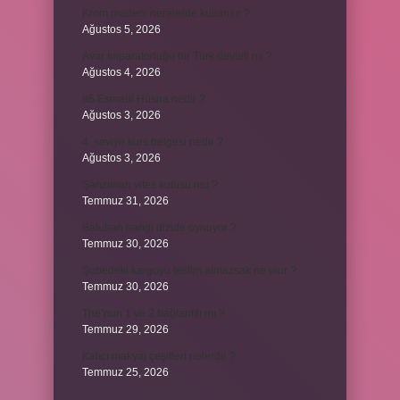
Krom madeni nerelerde kullanılır ?
Ağustos 5, 2026
Avar İmparatorluğu bir Türk devleti mi ?
Ağustos 4, 2026
86 Esmaül Hüsna nedir ?
Ağustos 3, 2026
4. seviye kurs belgesi nedir ?
Ağustos 3, 2026
Şanzıman vites kutusu mu ?
Temmuz 31, 2026
Batuhan hangi dizide oynuyor ?
Temmuz 30, 2026
Şubedeki kargoyu teslim almazsak ne olur ?
Temmuz 30, 2026
The’nun 1 ve 2 bağlantılı mı ?
Temmuz 29, 2026
Kalıcı makyaj çeşitleri nelerdir ?
Temmuz 25, 2026