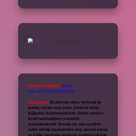
Reklam ve İletişim:
Skype:
live:.cid.575569c608265c69
Yasal Uyarı:
Bu internet sitesi, herhangi bir
marka, kurum veya şahıs şirketi ile hiçbir
bağlantısı bulunmamaktadır. Sitede yalnızca
kendi hazırladığımız makaleler
paylaşılmaktadır. Burada yer alan içerikler
haber niteliği taşımamakta olup, gerçek kurum
ve kişiler hakkında paylaşım yapılmamaktadır.