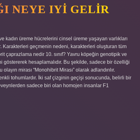
I NEYE IYI GELIR
ve kadın üreme hücrelerini cinsel üreme yaşayan varlıkları
ir. Karakterleri geçmenin nedeni, karakterleri oluşturan tüm
brit çaprazlama nedir 10. sınıf? Yavru köpeğin genotipik ve
ini göstererek hesaplamalıdır. Bu şekilde, sadece bir özelliği
olayın mirası “Monohibrit Mirası” olarak adlandırılır.
i tohumlardır. İki saf çizginin geçişi sonucunda, belirli bir
, ebeveynlerden sadece biri olan homojen insanlar F1