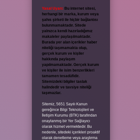
Yasal Uyarı:
Bu internet sitesi,
herhangi bir marka, kurum veya
şahıs şirketi ile hiçbir bağlantısı
bulunmamaktadır. Sitede
yalnızca kendi hazırladığımız
makaleler paylaşılmaktadır.
Burada yer alan içerikler haber
niteliği taşımamakta olup,
gerçek kurum ve kişiler
hakkında paylaşım
yapılmamaktadır. Gerçek kurum
ve kişiler ile isim benzerlikleri
tamamen tesadüfidir.
Sitemizdeki bilgiler taslak
halindedir ve tavsiye niteliği
taşımazlar.
Sitemiz, 5651 Sayılı Kanun
gereğince Bilgi Teknolojileri ve
İletişim Kurumu (BTK) tarafından
onaylanmış bir Yer Sağlayıcı
olarak hizmet vermektedir. Bu
nedenle, sitedeki içerikleri proaktif
olarak denetleme veya araştırma