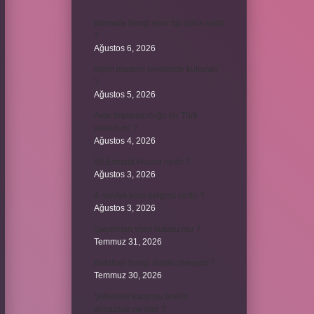
Borsada hangi emir tipi daha iyidir
?
Ağustos 6, 2026
Krom madeni nerelerde kullanılır
?
Ağustos 5, 2026
Avar İmparatorluğu bir Türk
devleti mi ?
Ağustos 4, 2026
86 Esmaül Hüsna nedir ?
Ağustos 3, 2026
4. seviye kurs belgesi nedir ?
Ağustos 3, 2026
Şanzıman vites kutusu mu ?
Temmuz 31, 2026
Batuhan hangi dizide oynuyor ?
Temmuz 30, 2026
Şubedeki kargoyu teslim
almazsak ne olur ?