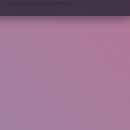
tr
https://parkhayat.com.tr
Sitemap