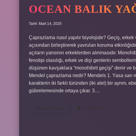
OCEAN BALIK YAĞ
Tarih: Mart 14, 2025
Çaprazlama nasıl yapılır biyolojide? Geçiş, erkek 
açısından birleştirerek yavruları koruma etkinliğid
açıların yarısının erkeklerden alınmasıdır. Monohi
fenotipi olasılığı, erkek ve dişi genlerin semboller
düşünen kavşaklara “monohibrit geçişi” denir ve bu 
Mendel çaprazlama nedir? Mendels 1. Yasa sarı renkl
karakterin iki farklı türünden (iki alel) bir ayrım
gübrelemesinde ortaya çıkar. 3…
Ocean
Devamını okuyun
Yorum Bırak
Balık
Yağı
Neye
Iyi
Gelir