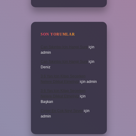
SON YORUMLAR
Can Sıkıntısı Için Hangi Sure
için
admin
Can Sıkıntısı Için Hangi Sure
için
Deniz
3 6 Yaş Için Kitap Seçerken
Nelere Dikkat Etmeliyiz
için
admin
3 6 Yaş Için Kitap Seçerken
Nelere Dikkat Etmeliyiz
için
Başkan
Cinler En Çok Neyi Sever
için
admin