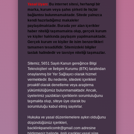
Yasal Uyarı:
Bu internet sitesi, herhangi bir
marka, kurum veya şahıs şirketi ile hiçbir
bağlantısı bulunmamaktadır. Sitede yalnızca
kendi hazırladığımız makaleler
paylaşılmaktadır. Burada yer alan içerikler
haber niteliği taşımamakta olup, gerçek kurum
ve kişiler hakkında paylaşım yapılmamaktadır.
Gerçek kurum ve kişiler ile isim benzerlikleri
tamamen tesadüfidir. Sitemizdeki bilgiler
taslak halindedir ve tavsiye niteliği taşımazlar.
Sitemiz, 5651 Sayılı Kanun gereğince Bilgi
Teknolojileri ve İletişim Kurumu (BTK) tarafından
onaylanmış bir Yer Sağlayıcı olarak hizmet
vermektedir. Bu nedenle, sitedeki içerikleri
proaktif olarak denetleme veya araştırma
yükümlülüğümüz bulunmamaktadır. Ancak,
üyelerimiz yazdıkları içeriklerin sorumluluğunu
taşımakta olup, siteye üye olarak bu
sorumluluğu kabul etmiş sayılırlar.
Hukuka ve yasal düzenlemelere aykırı olduğunu
düşündüğünüz içerikleri,
backlinkpanelicomtr@gmail.com
adresine
bildirmeniz halinde, ilgili içerikler yasal süre