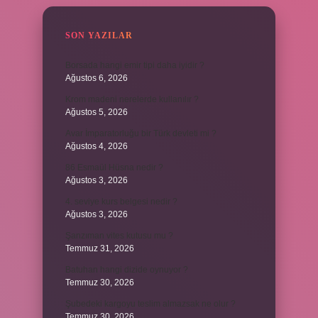
SON YAZILAR
Borsada hangi emir tipi daha iyidir ?
Ağustos 6, 2026
Krom madeni nerelerde kullanılır ?
Ağustos 5, 2026
Avar İmparatorluğu bir Türk devleti mi ?
Ağustos 4, 2026
86 Esmaül Hüsna nedir ?
Ağustos 3, 2026
4. seviye kurs belgesi nedir ?
Ağustos 3, 2026
Şanzıman vites kutusu mu ?
Temmuz 31, 2026
Batuhan hangi dizide oynuyor ?
Temmuz 30, 2026
Şubedeki kargoyu teslim almazsak ne olur ?
Temmuz 30, 2026