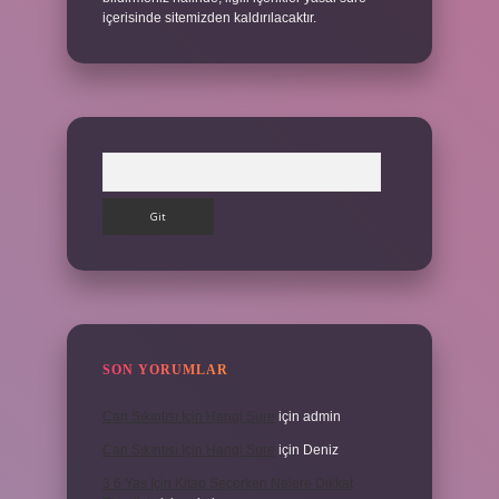
içerisinde sitemizden kaldırılacaktır.
Arama
SON YORUMLAR
Can Sıkıntısı Için Hangi Sure
için
admin
Can Sıkıntısı Için Hangi Sure
için
Deniz
3 6 Yaş Için Kitap Seçerken Nelere Dikkat