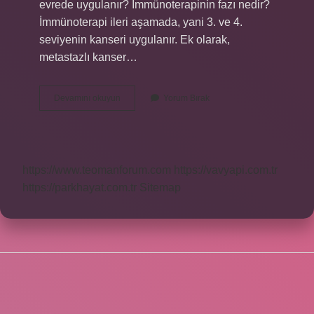
evrede uygulanır? İmmünoterapinin fazı nedir?
İmmünoterapi ileri aşamada, yani 3. ve 4.
seviyenin kanseri uygulanır. Ek olarak,
metastazlı kanser…
İMmünoterapi
Devamını okuyun
Yorum Bırak
Hangi
Devlet
Hastanelerde
Var
https://www.teomanforum.com
https://vavyapi.com.tr
https://parkhayat.com.tr
Sitemap
SIDEBAR