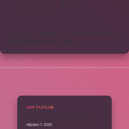
Tapuda
Devamını okuyun
6 Yorum
Irtifak
Hakkı
Nasıl
Kaldırılır
https://www.teomanforum.com
https://vavyapi.com.tr
https://parkhayat.com.tr
Sitemap
SIDEBAR
SON YAZILAR
Kurutma makinesi çamaşırı neden kokutur ?
Ağustos 7, 2026