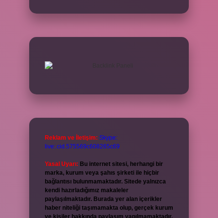
Reklam ve İletişim:
Skype:
live:.cid.575569c608265c69
Yasal Uyarı:
Bu internet sitesi, herhangi bir
marka, kurum veya şahıs şirketi ile hiçbir
bağlantısı bulunmamaktadır. Sitede yalnızca
kendi hazırladığımız makaleler
paylaşılmaktadır. Burada yer alan içerikler
haber niteliği taşımamakta olup, gerçek kurum
ve kişiler hakkında paylaşım yapılmamaktadır.