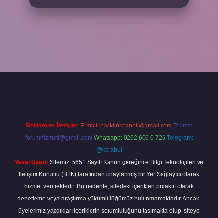
iş adresi
www.betexper.xyz/
Reklam ve İletişim:
E-mail:
backlinkpaneli@gmail.com
Teams:
forumhizmeti@gmail.com
Whatsapp: 0262 606 0 726
Telegram:
@karabul
Yasal Uyarı:
Sitemiz, 5651 Sayılı Kanun gereğince Bilgi Teknolojileri ve
İletişim Kurumu (BTK) tarafından onaylanmış bir Yer Sağlayıcı olarak
hizmet vermektedir. Bu nedenle, sitedeki içerikleri proaktif olarak
denetleme veya araştırma yükümlülüğümüz bulunmamaktadır. Ancak,
üyelerimiz yazdıkları içeriklerin sorumluluğunu taşımakta olup, siteye