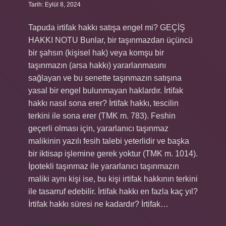
Tarih: Eylül 8, 2024
Tapuda irtifak hakkı satışa engel mi? GEÇİŞ
HAKKI NOTU Bunlar, bir taşınmazdan üçüncü
bir şahsın (kişisel hak) veya komşu bir
taşınmazın (arsa hakkı) yararlanmasını
sağlayan ve bu senette taşınmazın satışına
yasal bir engel bulunmayan haklardır. İrtifak
hakkı nasıl sona erer? İrtifak hakkı, tescilin
terkini ile sona erer (TMK m. 783). Feshin
geçerli olması için, yararlanıcı taşınmaz
malikinin yazılı fesih talebi yeterlidir ve başka
bir iktisap işlemine gerek yoktur (TMK m. 1014).
İpotekli taşınmaz ile yararlanıcı taşınmazın
maliki aynı kişi ise, bu kişi irtifak hakkının terkini
ile tasarruf edebilir. İrtifak hakkı en fazla kaç yıl?
İrtifak hakkı süresi ne kadardır? İrtifak…