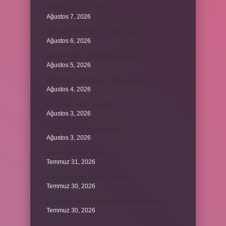
Kendini avut ne demek ?
Ağustos 7, 2026
Borsada hangi emir tipi daha iyidir ?
Ağustos 6, 2026
Krom madeni nerelerde kullanılır ?
Ağustos 5, 2026
Avar İmparatorluğu bir Türk devleti mi ?
Ağustos 4, 2026
86 Esmaül Hüsna nedir ?
Ağustos 3, 2026
4. seviye kurs belgesi nedir ?
Ağustos 3, 2026
Şanzıman vites kutusu mu ?
Temmuz 31, 2026
Batuhan hangi dizide oynuyor ?
Temmuz 30, 2026
Şubedeki kargoyu teslim almazsak ne olur ?
Temmuz 30, 2026