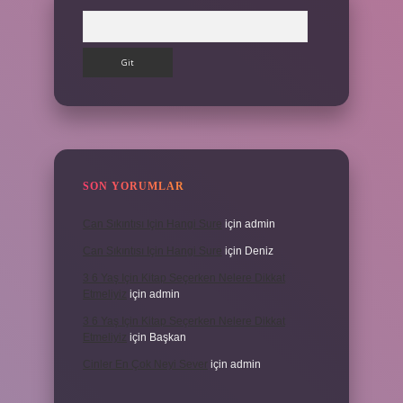
Arama
SON YORUMLAR
Can Sıkıntısı Için Hangi Sure
için
admin
Can Sıkıntısı Için Hangi Sure
için
Deniz
3 6 Yaş Için Kitap Seçerken Nelere Dikkat
Etmeliyiz
için
admin
3 6 Yaş Için Kitap Seçerken Nelere Dikkat
Etmeliyiz
için
Başkan
Cinler En Çok Neyi Sever
için
admin