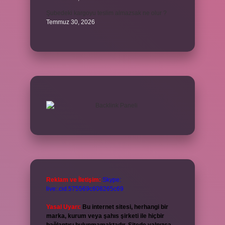
Şubedeki kargoyu teslim almazsak ne olur ?
Temmuz 30, 2026
Reklam ve İletişim:
Skype:
live:.cid.575569c608265c69
Yasal Uyarı:
Bu internet sitesi, herhangi bir
marka, kurum veya şahıs şirketi ile hiçbir