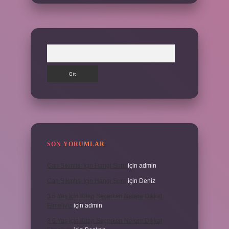
Arama
SON YORUMLAR
Can Sıkıntısı Için Hangi Sure
için
admin
Can Sıkıntısı Için Hangi Sure
için
Deniz
3 6 Yaş Için Kitap Seçerken Nelere Dikkat
Etmeliyiz
için
admin
3 6 Yaş Için Kitap Seçerken Nelere Dikkat