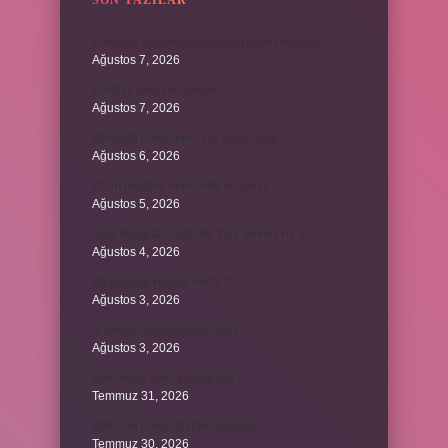
SON YAZILAR
Kurutma makinesi çamaşırı neden kokutur ?
Ağustos 7, 2026
Kendini avut ne demek ?
Ağustos 7, 2026
Borsada hangi emir tipi daha iyidir ?
Ağustos 6, 2026
Krom madeni nerelerde kullanılır ?
Ağustos 5, 2026
Avar İmparatorluğu bir Türk devleti mi ?
Ağustos 4, 2026
86 Esmaül Hüsna nedir ?
Ağustos 3, 2026
4. seviye kurs belgesi nedir ?
Ağustos 3, 2026
Şanzıman vites kutusu mu ?
Temmuz 31, 2026
Batuhan hangi dizide oynuyor ?
Temmuz 30, 2026