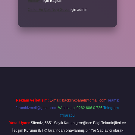
Etmeliyiz
için
Başkan
Cinler En Çok Neyi Sever
için
admin
iş adresi
www.betexper.xyz/
Reklam ve İletişim:
E-mail:
backlinkpaneli@gmail.com
Teams:
forumhizmeti@gmail.com
Whatsapp: 0262 606 0 726
Telegram:
@karabul
Yasal Uyarı:
Sitemiz, 5651 Sayılı Kanun gereğince Bilgi Teknolojileri ve
İletişim Kurumu (BTK) tarafından onaylanmış bir Yer Sağlayıcı olarak