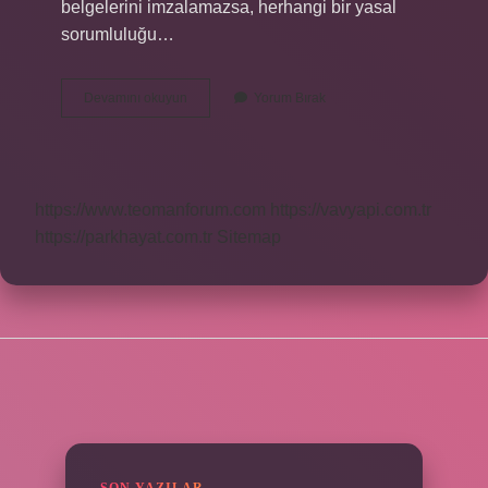
belgelerini imzalamazsa, herhangi bir yasal
sorumluluğu…
İŞten
Devamını okuyun
Yorum Bırak
Terk
Ile
Ayrılmak
Ne
Demek
https://www.teomanforum.com
https://vavyapi.com.tr
https://parkhayat.com.tr
Sitemap
SIDEBAR