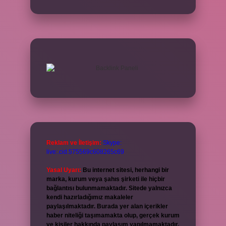
Reklam ve İletişim:
Skype:
live:.cid.575569c608265c69
Yasal Uyarı:
Bu internet sitesi, herhangi bir
marka, kurum veya şahıs şirketi ile hiçbir
bağlantısı bulunmamaktadır. Sitede yalnızca
kendi hazırladığımız makaleler
paylaşılmaktadır. Burada yer alan içerikler
haber niteliği taşımamakta olup, gerçek kurum
ve kişiler hakkında paylaşım yapılmamaktadır.