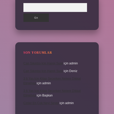
Arama
SON YORUMLAR
Can Sıkıntısı Için Hangi Sure
için
admin
Can Sıkıntısı Için Hangi Sure
için
Deniz
3 6 Yaş Için Kitap Seçerken Nelere Dikkat
Etmeliyiz
için
admin
3 6 Yaş Için Kitap Seçerken Nelere Dikkat
Etmeliyiz
için
Başkan
Cinler En Çok Neyi Sever
için
admin