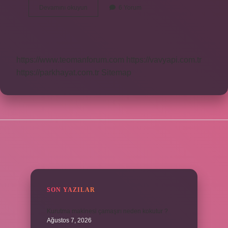
Tapuda
Devamını okuyun
6 Yorum
Irtifak
Hakkı
Nasıl
Kaldırılır
https://www.teomanforum.com
https://vavyapi.com.tr
https://parkhayat.com.tr
Sitemap
SIDEBAR
SON YAZILAR
Kurutma makinesi çamaşırı neden kokutur ?
Ağustos 7, 2026