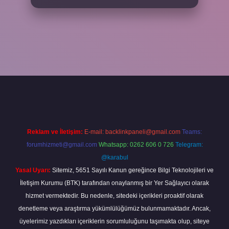
iş adresi
www.betexper.xyz/
Reklam ve İletişim:
E-mail:
backlinkpaneli@gmail.com
Teams:
forumhizmeti@gmail.com
Whatsapp: 0262 606 0 726
Telegram:
@karabul
Yasal Uyarı:
Sitemiz, 5651 Sayılı Kanun gereğince Bilgi Teknolojileri ve
İletişim Kurumu (BTK) tarafından onaylanmış bir Yer Sağlayıcı olarak
hizmet vermektedir. Bu nedenle, sitedeki içerikleri proaktif olarak
denetleme veya araştırma yükümlülüğümüz bulunmamaktadır. Ancak,
üyelerimiz yazdıkları içeriklerin sorumluluğunu taşımakta olup, siteye