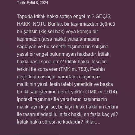
Tarih: Eylül 8, 2024
Tapuda irtifak hakkı satışa engel mi? GEÇİŞ
HAKKI NOTU Bunlar, bir taşınmazdan üçüncü
bir şahsın (kişisel hak) veya komşu bir
taşınmazın (arsa hakkı) yararlanmasını
sağlayan ve bu senette taşınmazın satışına
yasal bir engel bulunmayan haklardır. İrtifak
hakkı nasıl sona erer? İrtifak hakkı, tescilin
terkini ile sona erer (TMK m. 783). Feshin
geçerli olması için, yararlanıcı taşınmaz
malikinin yazılı fesih talebi yeterlidir ve başka
bir iktisap işlemine gerek yoktur (TMK m. 1014).
İpotekli taşınmaz ile yararlanıcı taşınmazın
maliki aynı kişi ise, bu kişi irtifak hakkının terkini
ile tasarruf edebilir. İrtifak hakkı en fazla kaç yıl?
İrtifak hakkı süresi ne kadardır? İrtifak…