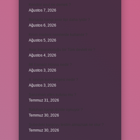
Kendini avut ne demek ?
Ağustos 7, 2026
Borsada hangi emir tipi daha iyidir ?
Ağustos 6, 2026
Krom madeni nerelerde kullanılır ?
Ağustos 5, 2026
Avar İmparatorluğu bir Türk devleti mi ?
Ağustos 4, 2026
86 Esmaül Hüsna nedir ?
Ağustos 3, 2026
4. seviye kurs belgesi nedir ?
Ağustos 3, 2026
Şanzıman vites kutusu mu ?
Temmuz 31, 2026
Batuhan hangi dizide oynuyor ?
Temmuz 30, 2026
Şubedeki kargoyu teslim almazsak ne olur ?
Temmuz 30, 2026