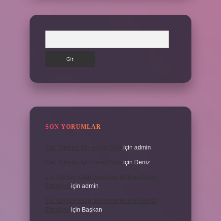
Arama
SON YORUMLAR
Can Sıkıntısı Için Hangi Sure
için
admin
Can Sıkıntısı Için Hangi Sure
için
Deniz
3 6 Yaş Için Kitap Seçerken Nelere Dikkat
Etmeliyiz
için
admin
3 6 Yaş Için Kitap Seçerken Nelere Dikkat
Etmeliyiz
için
Başkan