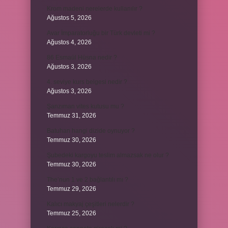
Krom madeni nerelerde kullanılır ?
Ağustos 5, 2026
Avar İmparatorluğu bir Türk devleti mi ?
Ağustos 4, 2026
86 Esmaül Hüsna nedir ?
Ağustos 3, 2026
4. seviye kurs belgesi nedir ?
Ağustos 3, 2026
Şanzıman vites kutusu mu ?
Temmuz 31, 2026
Batuhan hangi dizide oynuyor ?
Temmuz 30, 2026
Şubedeki kargoyu teslim almazsak ne olur ?
Temmuz 30, 2026
The’nun 1 ve 2 bağlantılı mı ?
Temmuz 29, 2026
Kalıcı makyaj çeşitleri nelerdir ?
Temmuz 25, 2026