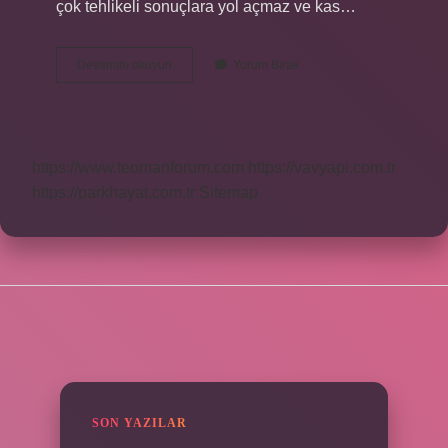
çok tehlikeli sonuçlara yol açmaz ve kas…
Kalp
Devamını okuyun
Yorum Bırak
Spazmı
Olursa
Ne
Olur
https://www.teomanforum.com
https://vavyapi.com.tr
https://parkhayat.com.tr
Sitemap
SIDEBAR
SON YAZILAR