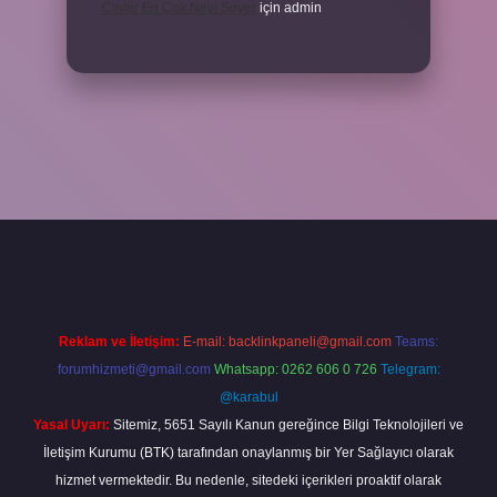
Cinler En Çok Neyi Sever
için
admin
giriş adresi
www.betexper.xyz/
Reklam ve İletişim:
E-mail:
backlinkpaneli@gmail.com
Teams:
forumhizmeti@gmail.com
Whatsapp: 0262 606 0 726
Telegram:
@karabul
Yasal Uyarı:
Sitemiz, 5651 Sayılı Kanun gereğince Bilgi Teknolojileri ve
İletişim Kurumu (BTK) tarafından onaylanmış bir Yer Sağlayıcı olarak
hizmet vermektedir. Bu nedenle, sitedeki içerikleri proaktif olarak