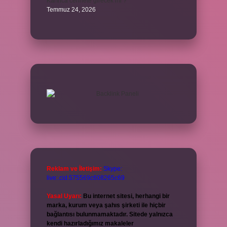
Karınca cennete girecek mi ?
Temmuz 24, 2026
Reklam ve İletişim:
Skype:
live:.cid.575569c608265c69
Yasal Uyarı:
Bu internet sitesi, herhangi bir
marka, kurum veya şahıs şirketi ile hiçbir
bağlantısı bulunmamaktadır. Sitede yalnızca
kendi hazırladığımız makaleler