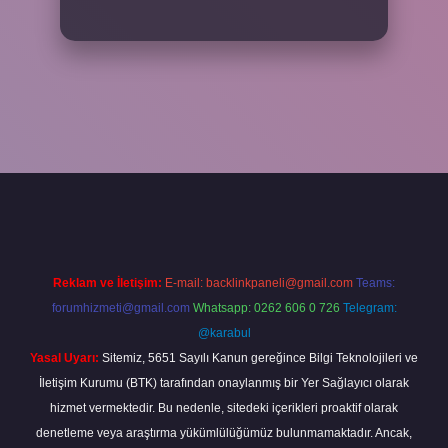
riş adresi
www.betexper.xyz/
Reklam ve İletişim:
E-mail:
backlinkpaneli@gmail.com
Teams:
forumhizmeti@gmail.com
Whatsapp: 0262 606 0 726
Telegram:
@karabul
Yasal Uyarı:
Sitemiz, 5651 Sayılı Kanun gereğince Bilgi Teknolojileri ve
İletişim Kurumu (BTK) tarafından onaylanmış bir Yer Sağlayıcı olarak
hizmet vermektedir. Bu nedenle, sitedeki içerikleri proaktif olarak
denetleme veya araştırma yükümlülüğümüz bulunmamaktadır. Ancak,