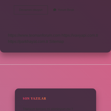
Koridor
Devamını okuyun
Yorum Bırak
Oyunu
Kaç
Kişiyle
Oynanır
https://www.teomanforum.com
https://vavyapi.com.tr
https://parkhayat.com.tr
Sitemap
SIDEBAR
SON YAZILAR
Titanyum tencere mi alüminyum mu ?