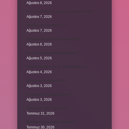
Ağustos 8, 2026
Kurutma makinesi çamaşırı neden kokutur ?
Ağustos 7, 2026
Kendini avut ne demek ?
Ağustos 7, 2026
Borsada hangi emir tipi daha iyidir ?
Ağustos 6, 2026
Krom madeni nerelerde kullanılır ?
Ağustos 5, 2026
Avar İmparatorluğu bir Türk devleti mi ?
Ağustos 4, 2026
86 Esmaül Hüsna nedir ?
Ağustos 3, 2026
4. seviye kurs belgesi nedir ?
Ağustos 3, 2026
Şanzıman vites kutusu mu ?
Temmuz 31, 2026
Batuhan hangi dizide oynuyor ?
Temmuz 30, 2026