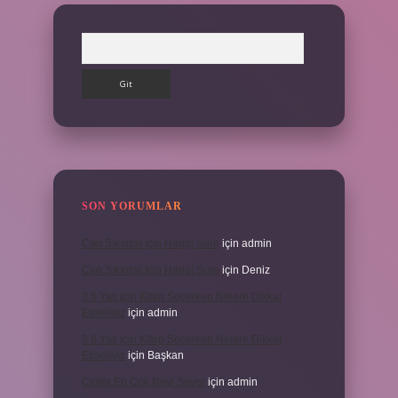
Arama
SON YORUMLAR
Can Sıkıntısı Için Hangi Sure
için
admin
Can Sıkıntısı Için Hangi Sure
için
Deniz
3 6 Yaş Için Kitap Seçerken Nelere Dikkat
Etmeliyiz
için
admin
3 6 Yaş Için Kitap Seçerken Nelere Dikkat
Etmeliyiz
için
Başkan
Cinler En Çok Neyi Sever
için
admin