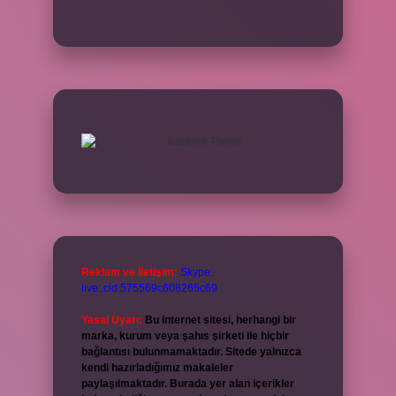
Reklam ve İletişim:
Skype:
live:.cid.575569c608265c69
Yasal Uyarı:
Bu internet sitesi, herhangi bir
marka, kurum veya şahıs şirketi ile hiçbir
bağlantısı bulunmamaktadır. Sitede yalnızca
kendi hazırladığımız makaleler
paylaşılmaktadır. Burada yer alan içerikler