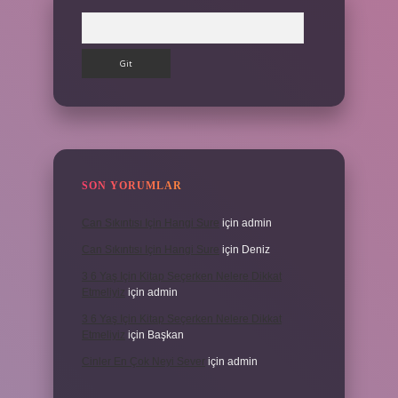
Arama
SON YORUMLAR
Can Sıkıntısı Için Hangi Sure
için
admin
Can Sıkıntısı Için Hangi Sure
için
Deniz
3 6 Yaş Için Kitap Seçerken Nelere Dikkat
Etmeliyiz
için
admin
3 6 Yaş Için Kitap Seçerken Nelere Dikkat
Etmeliyiz
için
Başkan
Cinler En Çok Neyi Sever
için
admin