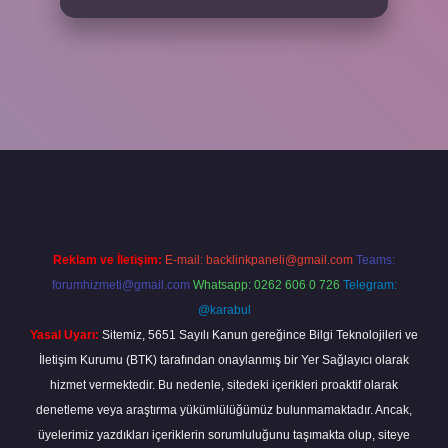
riş adresi
www.betexper.xyz/
Reklam ve İletişim:
E-mail:
backlinkpaneli@gmail.com
Teams:
forumhizmeti@gmail.com
Whatsapp: 0262 606 0 726
Telegram:
@karabul
Yasal Uyarı:
Sitemiz, 5651 Sayılı Kanun gereğince Bilgi Teknolojileri ve
İletişim Kurumu (BTK) tarafından onaylanmış bir Yer Sağlayıcı olarak
hizmet vermektedir. Bu nedenle, sitedeki içerikleri proaktif olarak
denetleme veya araştırma yükümlülüğümüz bulunmamaktadır. Ancak,
üyelerimiz yazdıkları içeriklerin sorumluluğunu taşımakta olup, siteye