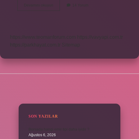
Ateş
Devamını okuyun
14 Yorum
Ismi
Ne
Anlama
Gelir
https://www.teomanforum.com
https://vavyapi.com.tr
https://parkhayat.com.tr
Sitemap
SIDEBAR
SON YAZILAR
Borsada hangi emir tipi daha iyidir ?
Ağustos 6, 2026