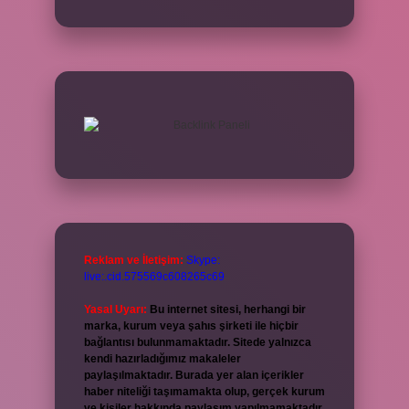
Reklam ve İletişim:
Skype:
live:.cid.575569c608265c69
Yasal Uyarı:
Bu internet sitesi, herhangi bir
marka, kurum veya şahıs şirketi ile hiçbir
bağlantısı bulunmamaktadır. Sitede yalnızca
kendi hazırladığımız makaleler
paylaşılmaktadır. Burada yer alan içerikler
haber niteliği taşımamakta olup, gerçek kurum
ve kişiler hakkında paylaşım yapılmamaktadır.