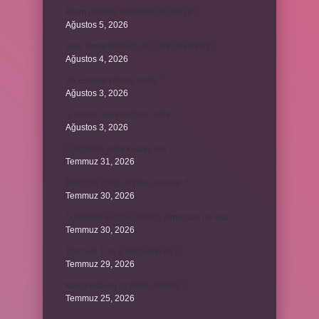
Krom madeni nerelerde kullanılır ?
Ağustos 5, 2026
Avar İmparatorluğu bir Türk devleti mi ?
Ağustos 4, 2026
86 Esmaül Hüsna nedir ?
Ağustos 3, 2026
4. seviye kurs belgesi nedir ?
Ağustos 3, 2026
Şanzıman vites kutusu mu ?
Temmuz 31, 2026
Batuhan hangi dizide oynuyor ?
Temmuz 30, 2026
Şubedeki kargoyu teslim almazsak ne olur ?
Temmuz 30, 2026
The’nun 1 ve 2 bağlantılı mı ?
Temmuz 29, 2026
Kalıcı makyaj çeşitleri nelerdir ?
Temmuz 25, 2026