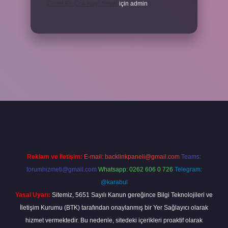
Cinler En Çok Neyi Sever
için
admin
iş adresi
www.betexper.xyz/
Reklam ve İletişim:
E-mail:
backlinkpaneli@gmail.com
Teams:
forumhizmeti@gmail.com
Whatsapp: 0262 606 0 726
Telegram:
@karabul
Yasal Uyarı:
Sitemiz, 5651 Sayılı Kanun gereğince Bilgi Teknolojileri ve
İletişim Kurumu (BTK) tarafından onaylanmış bir Yer Sağlayıcı olarak
hizmet vermektedir. Bu nedenle, sitedeki içerikleri proaktif olarak