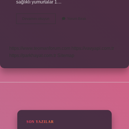
sağlıklı yumurtalar 1…
Hangi
Devamını okuyun
Yorum Bırak
Tavuk
Yumurtası
Daha
Iyi
https://www.teomanforum.com
https://vavyapi.com.tr
https://parkhayat.com.tr
Sitemap
SIDEBAR
SON YAZILAR