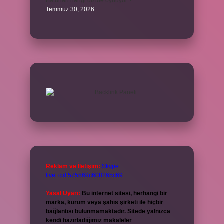
Batuhan hangi dizide oynuyor ?
Temmuz 30, 2026
Reklam ve İletişim:
Skype:
live:.cid.575569c608265c69
Yasal Uyarı:
Bu internet sitesi, herhangi bir
marka, kurum veya şahıs şirketi ile hiçbir
bağlantısı bulunmamaktadır. Sitede yalnızca
kendi hazırladığımız makaleler