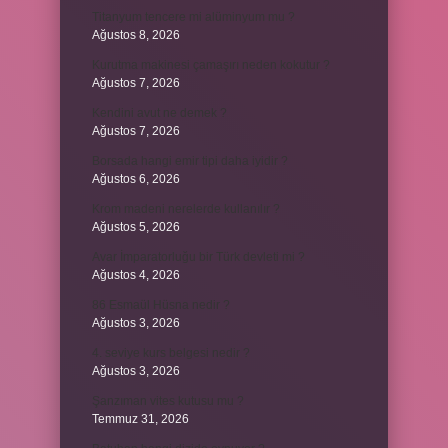
Titanyum tencere mi alüminyum mu ?
Ağustos 8, 2026
Kurutma makinesi çamaşırı neden kokutur ?
Ağustos 7, 2026
Kendini avut ne demek ?
Ağustos 7, 2026
Borsada hangi emir tipi daha iyidir ?
Ağustos 6, 2026
Krom madeni nerelerde kullanılır ?
Ağustos 5, 2026
Avar İmparatorluğu bir Türk devleti mi ?
Ağustos 4, 2026
86 Esmaül Hüsna nedir ?
Ağustos 3, 2026
4. seviye kurs belgesi nedir ?
Ağustos 3, 2026
Şanzıman vites kutusu mu ?
Temmuz 31, 2026