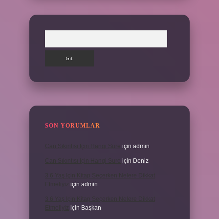
Arama
SON YORUMLAR
Can Sıkıntısı Için Hangi Sure
için
admin
Can Sıkıntısı Için Hangi Sure
için
Deniz
3 6 Yaş Için Kitap Seçerken Nelere Dikkat
Etmeliyiz
için
admin
3 6 Yaş Için Kitap Seçerken Nelere Dikkat
Etmeliyiz
için
Başkan