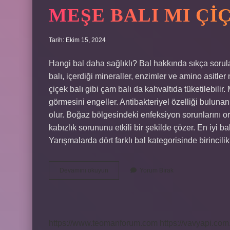
MEŞE BALI MI ÇI
Tarih: Ekim 15, 2024
Hangi bal daha sağlıklı? Bal hakkında sıkça sorul
balı, içerdiği mineraller, enzimler ve amino asitler 
çiçek balı gibi çam balı da kahvaltıda tüketilebilir
görmesini engeller. Antibakteriyel özelliği bulunan
olur. Boğaz bölgesindeki enfeksiyon sorunlarını ort
kabızlık sorununu etkili bir şekilde çözer. En iyi b
Yarışmalarda dört farklı bal kategorisinde birincil
Meşe
Devamını okuyun
Yorum Bırak
Balı
Mı
Çiçek
Balı
Mı
https://www.teomanforum.com
https://vavyapi.com.