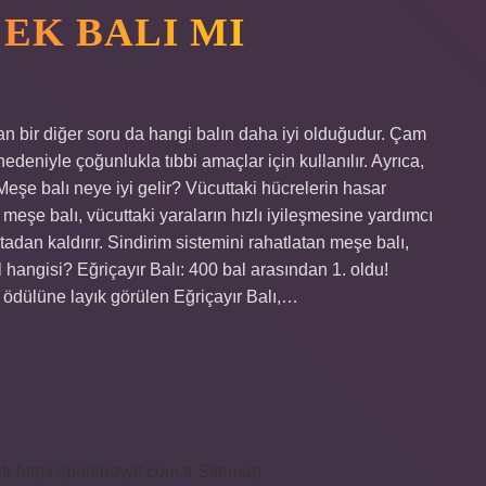
ÇEK BALI MI
an bir diğer soru da hangi balın daha iyi olduğudur. Çam
nedeniyle çoğunlukla tıbbi amaçlar için kullanılır. Ayrıca,
. Meşe balı neye iyi gelir? Vücuttaki hücrelerin hasar
 meşe balı, vücuttaki yaraların hızlı iyileşmesine yardımcı
adan kaldırır. Sindirim sistemini rahatlatan meşe balı,
al hangisi? Eğriçayır Balı: 400 bal arasından 1. oldu!
ik ödülüne layık görülen Eğriçayır Balı,…
tr
https://parkhayat.com.tr
Sitemap