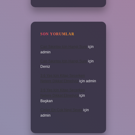
SON YORUMLAR
Can Sıkıntısı Için Hangi Sure
için
admin
Can Sıkıntısı Için Hangi Sure
için
Deniz
3 6 Yaş Için Kitap Seçerken
Nelere Dikkat Etmeliyiz
için
admin
3 6 Yaş Için Kitap Seçerken
Nelere Dikkat Etmeliyiz
için
Başkan
Cinler En Çok Neyi Sever
için
admin