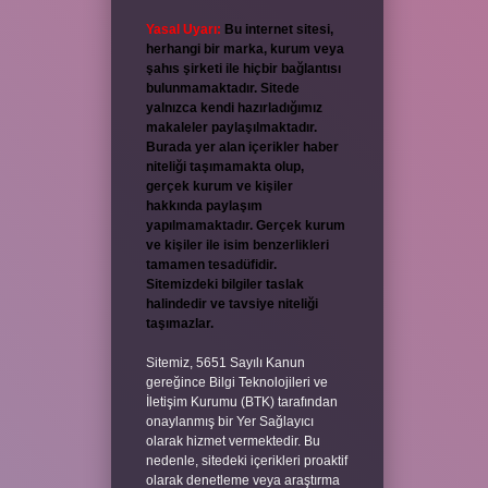
Yasal Uyarı:
Bu internet sitesi,
herhangi bir marka, kurum veya
şahıs şirketi ile hiçbir bağlantısı
bulunmamaktadır. Sitede
yalnızca kendi hazırladığımız
makaleler paylaşılmaktadır.
Burada yer alan içerikler haber
niteliği taşımamakta olup,
gerçek kurum ve kişiler
hakkında paylaşım
yapılmamaktadır. Gerçek kurum
ve kişiler ile isim benzerlikleri
tamamen tesadüfidir.
Sitemizdeki bilgiler taslak
halindedir ve tavsiye niteliği
taşımazlar.
Sitemiz, 5651 Sayılı Kanun
gereğince Bilgi Teknolojileri ve
İletişim Kurumu (BTK) tarafından
onaylanmış bir Yer Sağlayıcı
olarak hizmet vermektedir. Bu
nedenle, sitedeki içerikleri proaktif
olarak denetleme veya araştırma