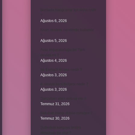
Borsada hangi emir tipi daha iyidir
?
Ağustos 6, 2026
Krom madeni nerelerde kullanılır
?
Ağustos 5, 2026
Avar İmparatorluğu bir Türk
devleti mi ?
Ağustos 4, 2026
86 Esmaül Hüsna nedir ?
Ağustos 3, 2026
4. seviye kurs belgesi nedir ?
Ağustos 3, 2026
Şanzıman vites kutusu mu ?
Temmuz 31, 2026
Batuhan hangi dizide oynuyor ?
Temmuz 30, 2026
Şubedeki kargoyu teslim
almazsak ne olur ?