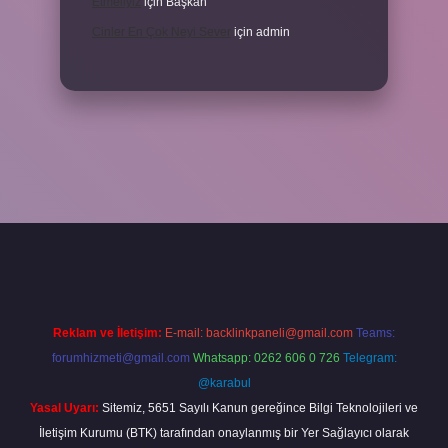
Etmeliyiz
için
Başkan
Cinler En Çok Neyi Sever
için
admin
riş adresi
www.betexper.xyz/
Reklam ve İletişim:
E-mail:
backlinkpaneli@gmail.com
Teams:
forumhizmeti@gmail.com
Whatsapp: 0262 606 0 726
Telegram:
@karabul
Yasal Uyarı:
Sitemiz, 5651 Sayılı Kanun gereğince Bilgi Teknolojileri ve
İletişim Kurumu (BTK) tarafından onaylanmış bir Yer Sağlayıcı olarak