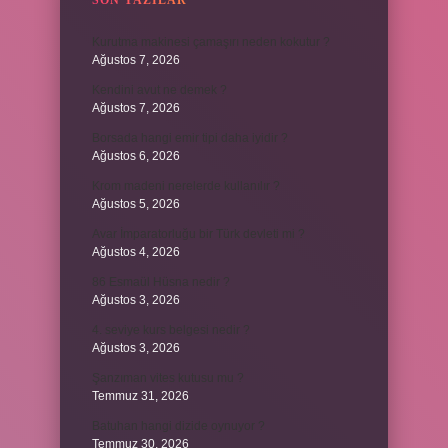
SON YAZILAR
Kurutma makinesi çamaşırı neden kokutur ?
Ağustos 7, 2026
Kendini avut ne demek ?
Ağustos 7, 2026
Borsada hangi emir tipi daha iyidir ?
Ağustos 6, 2026
Krom madeni nerelerde kullanılır ?
Ağustos 5, 2026
Avar İmparatorluğu bir Türk devleti mi ?
Ağustos 4, 2026
86 Esmaül Hüsna nedir ?
Ağustos 3, 2026
4. seviye kurs belgesi nedir ?
Ağustos 3, 2026
Şanzıman vites kutusu mu ?
Temmuz 31, 2026
Batuhan hangi dizide oynuyor ?
Temmuz 30, 2026