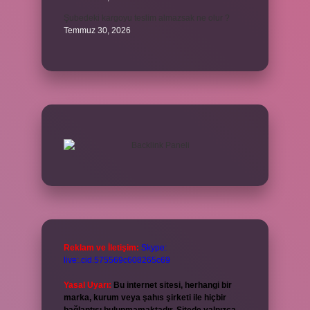
Şubedeki kargoyu teslim almazsak ne olur ?
Temmuz 30, 2026
Reklam ve İletişim:
Skype:
live:.cid.575569c608265c69
Yasal Uyarı:
Bu internet sitesi, herhangi bir
marka, kurum veya şahıs şirketi ile hiçbir