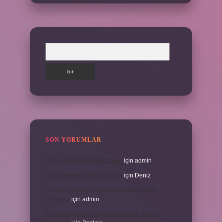
Arama
SON YORUMLAR
Can Sıkıntısı Için Hangi Sure
için
admin
Can Sıkıntısı Için Hangi Sure
için
Deniz
3 6 Yaş Için Kitap Seçerken Nelere Dikkat
Etmeliyiz
için
admin
3 6 Yaş Için Kitap Seçerken Nelere Dikkat