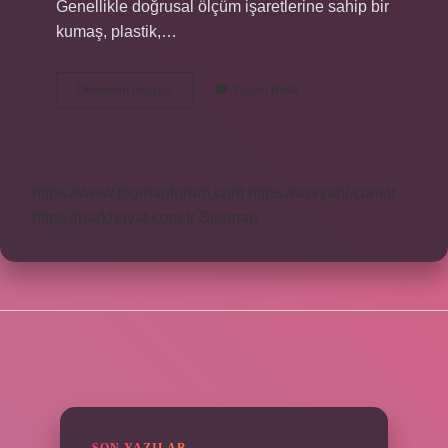
Genellikle doğrusal ölçüm işaretlerine sahip bir
kumaş, plastik,…
Terziler
Devamını okuyun
Yorum Bırak
Neden
Mezura
Kullanır
https://www.teomanforum.com
https://vavyapi.com.tr
https://parkhayat.com.tr
Sitemap
SIDEBAR