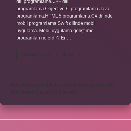
dili programlama.C++ dili
programlama.Objective-C programlama.Java
programlama.HTML 5 programlama.C# dilinde
mobil programlama.Swift dilinde mobil
uygulama. Mobil uygulama geliştirme
programları nelerdir? En…
Günümüzde
Devamını okuyun
Yorum Bırak
Mobil
Programlama
Neden
Daha
Çok
https://www.teomanforum.com
https://vavyapi.com.tr
Önem
Kazanmıştır
https://parkhayat.com.tr
Sitemap