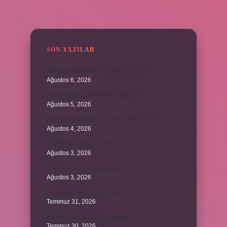
SIDEBAR
SON YAZILAR
Borsada hangi emir tipi daha iyidir ?
Ağustos 6, 2026
Krom madeni nerelerde kullanılır ?
Ağustos 5, 2026
Avar İmparatorluğu bir Türk devleti mi ?
Ağustos 4, 2026
86 Esmaül Hüsna nedir ?
Ağustos 3, 2026
4. seviye kurs belgesi nedir ?
Ağustos 3, 2026
Şanzıman vites kutusu mu ?
Temmuz 31, 2026
Batuhan hangi dizide oynuyor ?
Temmuz 30, 2026