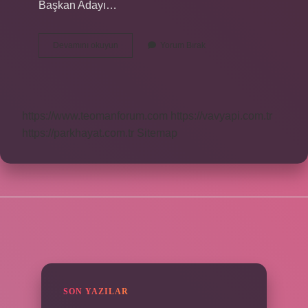
Başkan Adayı…
Monster
Devamını okuyun
Yorum Bırak
Ceosu
Kim
https://www.teomanforum.com
https://vavyapi.com.tr
https://parkhayat.com.tr
Sitemap
SIDEBAR
SON YAZILAR