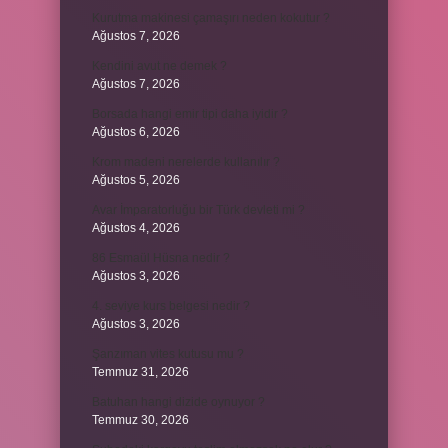
Kurutma makinesi çamaşırı neden kokutur ?
Ağustos 7, 2026
Kendini avut ne demek ?
Ağustos 7, 2026
Borsada hangi emir tipi daha iyidir ?
Ağustos 6, 2026
Krom madeni nerelerde kullanılır ?
Ağustos 5, 2026
Avar İmparatorluğu bir Türk devleti mi ?
Ağustos 4, 2026
86 Esmaül Hüsna nedir ?
Ağustos 3, 2026
4. seviye kurs belgesi nedir ?
Ağustos 3, 2026
Şanzıman vites kutusu mu ?
Temmuz 31, 2026
Batuhan hangi dizide oynuyor ?
Temmuz 30, 2026