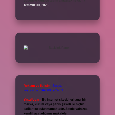
Şubedeki kargoyu teslim almazsak ne olur ?
Temmuz 30, 2026
Reklam ve İletişim:
Skype:
live:.cid.575569c608265c69
Yasal Uyarı:
Bu internet sitesi, herhangi bir
marka, kurum veya şahıs şirketi ile hiçbir
bağlantısı bulunmamaktadır. Sitede yalnızca
kendi hazırladığımız makaleler