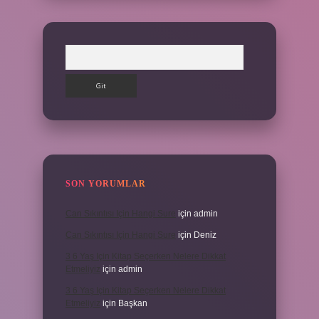
Arama
SON YORUMLAR
Can Sıkıntısı Için Hangi Sure
için
admin
Can Sıkıntısı Için Hangi Sure
için
Deniz
3 6 Yaş Için Kitap Seçerken Nelere Dikkat
Etmeliyiz
için
admin
3 6 Yaş Için Kitap Seçerken Nelere Dikkat
Etmeliyiz
için
Başkan