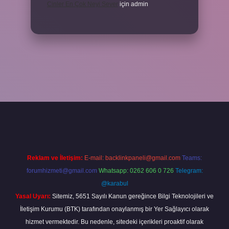
Cinler En Çok Neyi Sever
için
admin
iriş adresi
www.betexper.xyz/
Reklam ve İletişim:
E-mail:
backlinkpaneli@gmail.com
Teams:
forumhizmeti@gmail.com
Whatsapp: 0262 606 0 726
Telegram:
@karabul
Yasal Uyarı:
Sitemiz, 5651 Sayılı Kanun gereğince Bilgi Teknolojileri ve
İletişim Kurumu (BTK) tarafından onaylanmış bir Yer Sağlayıcı olarak
hizmet vermektedir. Bu nedenle, sitedeki içerikleri proaktif olarak