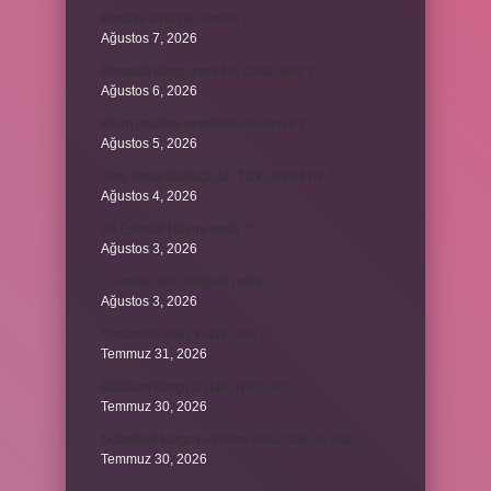
Kendini avut ne demek ?
Ağustos 7, 2026
Borsada hangi emir tipi daha iyidir ?
Ağustos 6, 2026
Krom madeni nerelerde kullanılır ?
Ağustos 5, 2026
Avar İmparatorluğu bir Türk devleti mi ?
Ağustos 4, 2026
86 Esmaül Hüsna nedir ?
Ağustos 3, 2026
4. seviye kurs belgesi nedir ?
Ağustos 3, 2026
Şanzıman vites kutusu mu ?
Temmuz 31, 2026
Batuhan hangi dizide oynuyor ?
Temmuz 30, 2026
Şubedeki kargoyu teslim almazsak ne olur ?
Temmuz 30, 2026