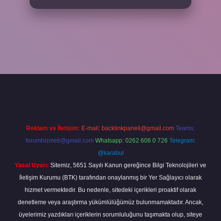
riş adresi
www.betexper.xyz/
Reklam ve İletişim:
E-mail:
backlinkpaneli@gmail.com
Teams:
forumhizmeti@gmail.com
Whatsapp: 0262 606 0 726
Telegram:
@karabul
Yasal Uyarı:
Sitemiz, 5651 Sayılı Kanun gereğince Bilgi Teknolojileri ve
İletişim Kurumu (BTK) tarafından onaylanmış bir Yer Sağlayıcı olarak
hizmet vermektedir. Bu nedenle, sitedeki içerikleri proaktif olarak
denetleme veya araştırma yükümlülüğümüz bulunmamaktadır. Ancak,
üyelerimiz yazdıkları içeriklerin sorumluluğunu taşımakta olup, siteye