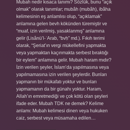
Mubah nedir kısaca tanımı? Sözlük, bunu “açık
olmak” olarak tanımlar; mubâh (mubâh), ibâha
kelimesinin eş anlamlısı olup, “açıklamak”
anlamına gelen bevh kökünden türemiştir ve
“muaf, izin verilmiş, yasaklanmış” anlamına
gelir (Lisânü’l-ʿArab, “bvḥ” md.). Fıkıh terimi
olarak, “Şeriat’ın vergi mükellefini yapmakta
veya yapmaktan kaçınmakta serbest bıraktığı
bir eylem” anlamına gelir. Mubah haram mıdır?
İzin verilen şeyler, İslam’da yapılmasına veya
yapılmamasına izin verilen şeylerdir. Bunları
yapmanın bir mükafatı yoktur ve bunları
yapmamanın da bir günahı yoktur. Haram,
Allah’ın emretmediği ve çok kötü olan şeyleri
ifade eder. Mubah TDK ne demek? Kelime
anlamı: Mubah kelimesi dinen veya hukuken
caiz, serbest veya müsamaha edilen…