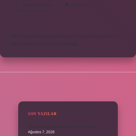
Mubah
Devamını okuyun
14 Yorum
Neye
Denir
https://www.teomanforum.com
https://vavyapi.com.tr
https://parkhayat.com.tr
Sitemap
SIDEBAR
SON YAZILAR
Kurutma makinesi çamaşırı neden kokutur ?
Ağustos 7, 2026