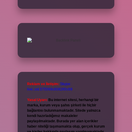
Reklam ve İletişim:
Skype:
live:.cid.575569c608265c69
Yasal Uyarı:
Bu internet sitesi, herhangi bir
marka, kurum veya şahıs şirketi ile hiçbir
bağlantısı bulunmamaktadır. Sitede yalnızca
kendi hazırladığımız makaleler
paylaşılmaktadır. Burada yer alan içerikler
haber niteliği taşımamakta olup, gerçek kurum
ve kişiler hakkında paylaşım yapılmamaktadır.