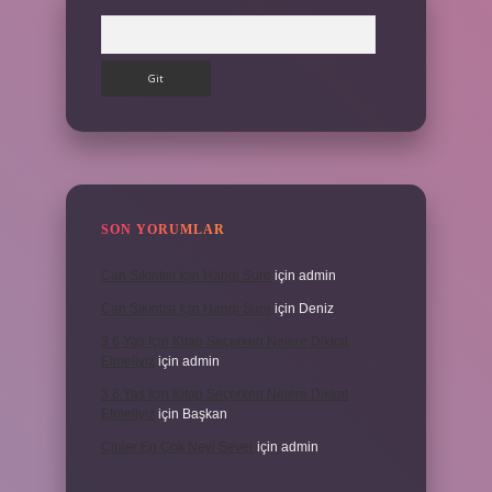
Arama
SON YORUMLAR
Can Sıkıntısı Için Hangi Sure
için
admin
Can Sıkıntısı Için Hangi Sure
için
Deniz
3 6 Yaş Için Kitap Seçerken Nelere Dikkat
Etmeliyiz
için
admin
3 6 Yaş Için Kitap Seçerken Nelere Dikkat
Etmeliyiz
için
Başkan
Cinler En Çok Neyi Sever
için
admin