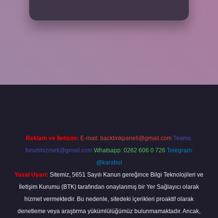
riş adresi
www.betexper.xyz/
Reklam ve İletişim:
E-mail:
backlinkpaneli@gmail.com
Teams:
forumhizmeti@gmail.com
Whatsapp: 0262 606 0 726
Telegram:
@karabul
Yasal Uyarı:
Sitemiz, 5651 Sayılı Kanun gereğince Bilgi Teknolojileri ve
İletişim Kurumu (BTK) tarafından onaylanmış bir Yer Sağlayıcı olarak
hizmet vermektedir. Bu nedenle, sitedeki içerikleri proaktif olarak
denetleme veya araştırma yükümlülüğümüz bulunmamaktadır. Ancak,