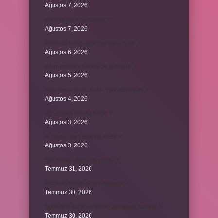
Ağustos 7, 2026
Kendini avut ne demek ?
Ağustos 7, 2026
Borsada hangi emir tipi daha iyidir ?
Ağustos 6, 2026
Krom madeni nerelerde kullanılır ?
Ağustos 5, 2026
Avar İmparatorluğu bir Türk devleti mi ?
Ağustos 4, 2026
86 Esmaül Hüsna nedir ?
Ağustos 3, 2026
4. seviye kurs belgesi nedir ?
Ağustos 3, 2026
Şanzıman vites kutusu mu ?
Temmuz 31, 2026
Batuhan hangi dizide oynuyor ?
Temmuz 30, 2026
Şubedeki kargoyu teslim almazsak ne olur ?
Temmuz 30, 2026