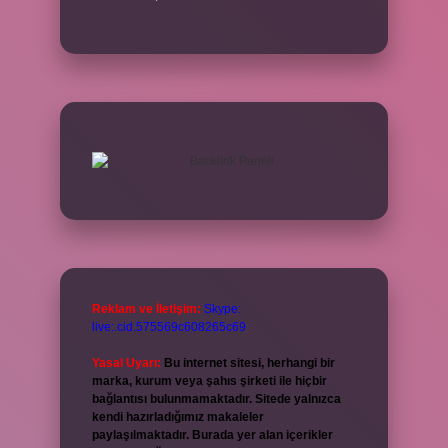
Reklam ve İletişim:
Skype:
live:.cid.575569c608265c69
Yasal Uyarı:
Bu internet sitesi, herhangi bir
marka, kurum veya şahıs şirketi ile hiçbir
bağlantısı bulunmamaktadır. Sitede yalnızca
kendi hazırladığımız makaleler
paylaşılmaktadır. Burada yer alan içerikler