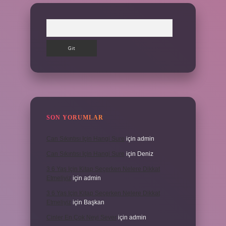
Arama
SON YORUMLAR
Can Sıkıntısı Için Hangi Sure
için
admin
Can Sıkıntısı Için Hangi Sure
için
Deniz
3 6 Yaş Için Kitap Seçerken Nelere Dikkat
Etmeliyiz
için
admin
3 6 Yaş Için Kitap Seçerken Nelere Dikkat
Etmeliyiz
için
Başkan
Cinler En Çok Neyi Sever
için
admin