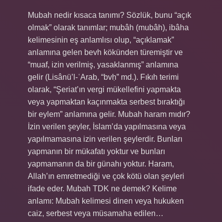
Mubah nedir kısaca tanımı? Sözlük, bunu “açık
olmak” olarak tanımlar; mubâh (mubâh), ibâha
kelimesinin eş anlamlısı olup, “açıklamak”
anlamına gelen bevh kökünden türemiştir ve
“muaf, izin verilmiş, yasaklanmış” anlamına
gelir (Lisânü’l-ʿArab, “bvḥ” md.). Fıkıh terimi
olarak, “Şeriat’ın vergi mükellefini yapmakta
veya yapmaktan kaçınmakta serbest bıraktığı
bir eylem” anlamına gelir. Mubah haram mıdır?
İzin verilen şeyler, İslam’da yapılmasına veya
yapılmamasına izin verilen şeylerdir. Bunları
yapmanın bir mükafatı yoktur ve bunları
yapmamanın da bir günahı yoktur. Haram,
Allah’ın emretmediği ve çok kötü olan şeyleri
ifade eder. Mubah TDK ne demek? Kelime
anlamı: Mubah kelimesi dinen veya hukuken
caiz, serbest veya müsamaha edilen…