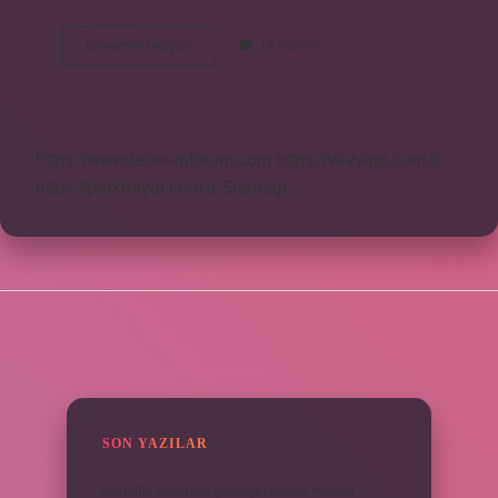
Mubah
Devamını okuyun
14 Yorum
Neye
Denir
https://www.teomanforum.com
https://vavyapi.com.tr
https://parkhayat.com.tr
Sitemap
SIDEBAR
SON YAZILAR
Kurutma makinesi çamaşırı neden kokutur ?