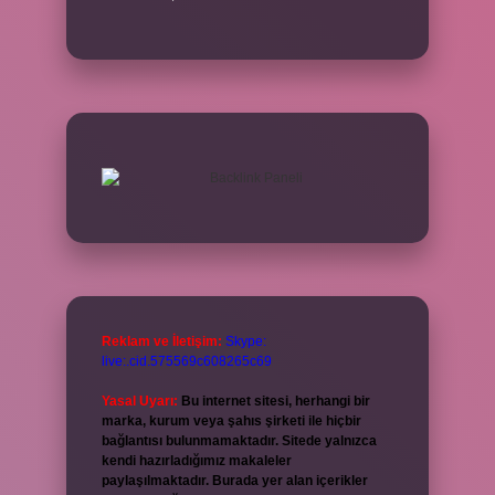
Reklam ve İletişim:
Skype:
live:.cid.575569c608265c69
Yasal Uyarı:
Bu internet sitesi, herhangi bir
marka, kurum veya şahıs şirketi ile hiçbir
bağlantısı bulunmamaktadır. Sitede yalnızca
kendi hazırladığımız makaleler
paylaşılmaktadır. Burada yer alan içerikler