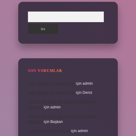
Arama
SON YORUMLAR
Can Sıkıntısı Için Hangi Sure
için
admin
Can Sıkıntısı Için Hangi Sure
için
Deniz
3 6 Yaş Için Kitap Seçerken Nelere Dikkat
Etmeliyiz
için
admin
3 6 Yaş Için Kitap Seçerken Nelere Dikkat
Etmeliyiz
için
Başkan
Cinler En Çok Neyi Sever
için
admin