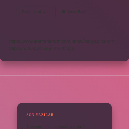
Kafiye
Devamını okuyun
Yorum Bırak
Şeması
Ne
Demek
https://www.teomanforum.com
https://vavyapi.com.tr
https://parkhayat.com.tr
Sitemap
SIDEBAR
SON YAZILAR
Titanyum tencere mi alüminyum mu ?