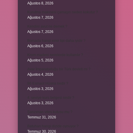
Ağustos 8, 2026
Kurutma makinesi çamaşırı neden kokutur ?
Ağustos 7, 2026
Kendini avut ne demek ?
Ağustos 7, 2026
Borsada hangi emir tipi daha iyidir ?
Ağustos 6, 2026
Krom madeni nerelerde kullanılır ?
Ağustos 5, 2026
Avar İmparatorluğu bir Türk devleti mi ?
Ağustos 4, 2026
86 Esmaül Hüsna nedir ?
Ağustos 3, 2026
4. seviye kurs belgesi nedir ?
Ağustos 3, 2026
Şanzıman vites kutusu mu ?
Temmuz 31, 2026
Batuhan hangi dizide oynuyor ?
Temmuz 30, 2026