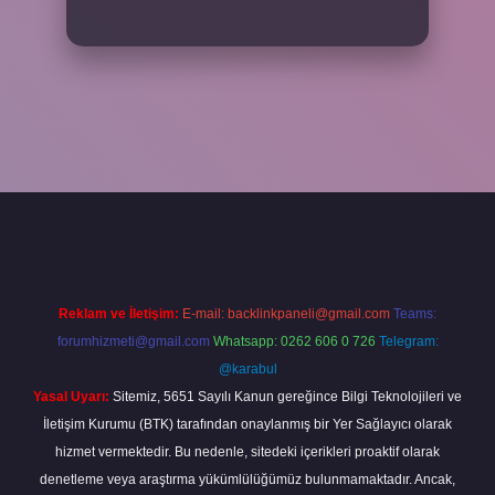
riş adresi
www.betexper.xyz/
Reklam ve İletişim:
E-mail:
backlinkpaneli@gmail.com
Teams:
forumhizmeti@gmail.com
Whatsapp: 0262 606 0 726
Telegram:
@karabul
Yasal Uyarı:
Sitemiz, 5651 Sayılı Kanun gereğince Bilgi Teknolojileri ve
İletişim Kurumu (BTK) tarafından onaylanmış bir Yer Sağlayıcı olarak
hizmet vermektedir. Bu nedenle, sitedeki içerikleri proaktif olarak
denetleme veya araştırma yükümlülüğümüz bulunmamaktadır. Ancak,