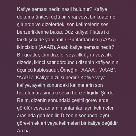
Kafiye şeması nedir, nasıl bulunur? Kafiye
dokuma ünitesi üçlü bir viraj veya bir kuaterner
şiirlerde ve dizelerdeki son kelimelerin ses
benzerliklerine bakar. Düz kafiye: Flates iki
farklı şekilde yapılabilir. Bunlardan ilki (AAAA)
ikincisidir (AAAB). Aaab kafiye şeması nedir?
Bir quatter, tüm dizeler veya ilk üç ip veya ilk
dizede, ikinci satır dördüncü dizenin kafiyesinin
üçüncü kablosudur. Örneğin; “AAAA”, “AAAB”,
“AABB”. Kafiye dizilişi nedir? Kafiye veya
kafiye, ayetin sonundaki kelimelerin son
heceleri arasındaki sesin benzerliğidir. Şiirde
Reim, dizenin sonundaki çeşitli görevlerde
görülür veya anlamın anlamları ayrı kelimeler
arasında görülebilir. Dizenin sonunda, aynı
görevin ekleri veya kelimeleri bir kafiye değildir.
Aa ba…