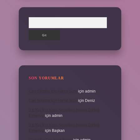
Arama
SON YORUMLAR
Can Sıkıntısı Için Hangi Sure
için
admin
Can Sıkıntısı Için Hangi Sure
için
Deniz
3 6 Yaş Için Kitap Seçerken Nelere Dikkat
Etmeliyiz
için
admin
3 6 Yaş Için Kitap Seçerken Nelere Dikkat
Etmeliyiz
için
Başkan