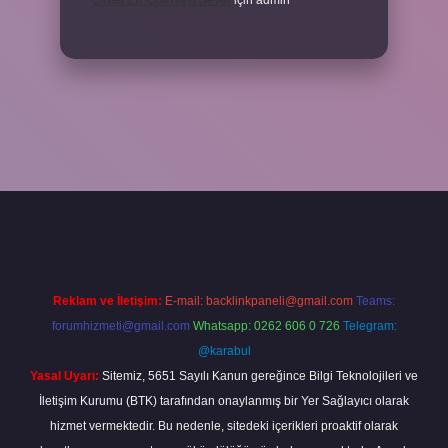
Cinler En Çok Neyi Sever
için
admin
iş adresi
www.betexper.xyz/
Reklam ve İletişim:
E-mail:
backlinkpaneli@gmail.com
Teams:
forumhizmeti@gmail.com
Whatsapp: 0262 606 0 726
Telegram:
@karabul
Yasal Uyarı:
Sitemiz, 5651 Sayılı Kanun gereğince Bilgi Teknolojileri ve
İletişim Kurumu (BTK) tarafından onaylanmış bir Yer Sağlayıcı olarak
hizmet vermektedir. Bu nedenle, sitedeki içerikleri proaktif olarak