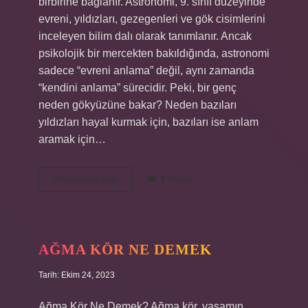
birbirine bağlanır. Astronomi, 9. sınıf düzeyinde
evreni, yıldızları, gezegenleri ve gök cisimlerini
inceleyen bilim dalı olarak tanımlanır. Ancak
psikolojik bir mercekten bakıldığında, astronomi
sadece “evreni anlama” değil, aynı zamanda
“kendini anlama” sürecidir. Peki, bir genç
neden gökyüzüne bakar? Neden bazıları
yıldızları hayal kurmak için, bazıları ise anlam
aramak için…
Astronomi
Devamını okuyun
4 Yorum
nedir
9
sınıf
?
AĞMA KÖR NE DEMEK
Tarih: Ekim 24, 2023
Ağma Kör Ne Demek? Ağma kör, yaşamın