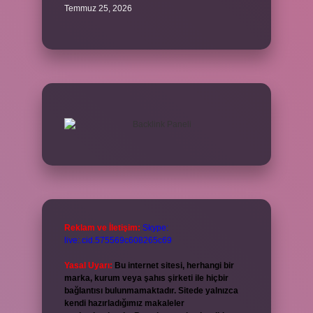
Temmuz 25, 2026
Reklam ve İletişim:
Skype:
live:.cid.575569c608265c69
Yasal Uyarı:
Bu internet sitesi, herhangi bir
marka, kurum veya şahıs şirketi ile hiçbir
bağlantısı bulunmamaktadır. Sitede yalnızca
kendi hazırladığımız makaleler