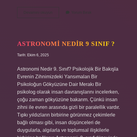
Krom
Devamını okuyun
Yorum Bırak
madeni
nerelerde
kullanılır
?
ASTRONOMI NEDIR 9 SINIF ?
Tarih: Ekim 6, 2025
Astronomi Nedir 9. Sınıf? Psikolojik Bir Bakışla
Evrenin Zihnimizdeki Yansımaları Bir
Psikoloğun Gökyüzüne Dair Merakı Bir
psikolog olarak insan davranışlarını incelerken,
çoğu zaman gökyüzüne bakarım. Çünkü insan
zihni ile evren arasında gizli bir paralellik vardır.
Tıpkı yıldızların birbirine görünmez çekimlerle
bağlı olması gibi, insan düşünceleri de
duygularla, algılarla ve toplumsal ilişkilerle