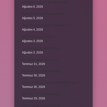
Borsada hangi emir tipi daha iyidir ?
Ağustos 6, 2026
Krom madeni nerelerde kullanılır ?
Ağustos 5, 2026
Avar İmparatorluğu bir Türk devleti mi ?
Ağustos 4, 2026
86 Esmaül Hüsna nedir ?
Ağustos 3, 2026
4. seviye kurs belgesi nedir ?
Ağustos 3, 2026
Şanzıman vites kutusu mu ?
Temmuz 31, 2026
Batuhan hangi dizide oynuyor ?
Temmuz 30, 2026
Şubedeki kargoyu teslim almazsak ne olur ?
Temmuz 30, 2026
The’nun 1 ve 2 bağlantılı mı ?
Temmuz 29, 2026
Kalıcı makyaj çeşitleri nelerdir ?