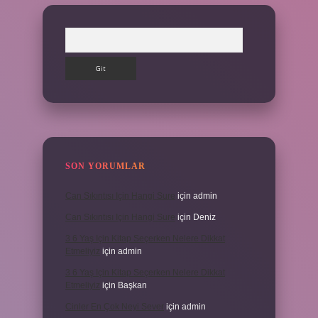
Arama
SON YORUMLAR
Can Sıkıntısı Için Hangi Sure
için
admin
Can Sıkıntısı Için Hangi Sure
için
Deniz
3 6 Yaş Için Kitap Seçerken Nelere Dikkat
Etmeliyiz
için
admin
3 6 Yaş Için Kitap Seçerken Nelere Dikkat
Etmeliyiz
için
Başkan
Cinler En Çok Neyi Sever
için
admin