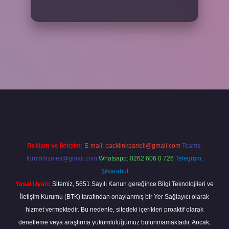
iş adresi
www.betexper.xyz/
Reklam ve İletişim:
E-mail:
backlinkpaneli@gmail.com
Teams:
forumhizmeti@gmail.com
Whatsapp: 0262 606 0 726
Telegram:
@karabul
Yasal Uyarı:
Sitemiz, 5651 Sayılı Kanun gereğince Bilgi Teknolojileri ve
İletişim Kurumu (BTK) tarafından onaylanmış bir Yer Sağlayıcı olarak
hizmet vermektedir. Bu nedenle, sitedeki içerikleri proaktif olarak
denetleme veya araştırma yükümlülüğümüz bulunmamaktadır. Ancak,