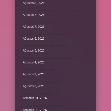
Ağustos 8, 2026
Kurutma makinesi çamaşırı neden kokutur ?
Ağustos 7, 2026
Kendini avut ne demek ?
Ağustos 7, 2026
Borsada hangi emir tipi daha iyidir ?
Ağustos 6, 2026
Krom madeni nerelerde kullanılır ?
Ağustos 5, 2026
Avar İmparatorluğu bir Türk devleti mi ?
Ağustos 4, 2026
86 Esmaül Hüsna nedir ?
Ağustos 3, 2026
4. seviye kurs belgesi nedir ?
Ağustos 3, 2026
Şanzıman vites kutusu mu ?
Temmuz 31, 2026
Batuhan hangi dizide oynuyor ?
Temmuz 30, 2026