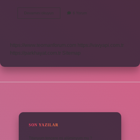
Astımlı
Devamını okuyun
6 Yorum
ne
demek
https://www.teomanforum.com
https://vavyapi.com.tr
https://parkhayat.com.tr
Sitemap
SIDEBAR
SON YAZILAR
Titanyum tencere mi alüminyum mu ?