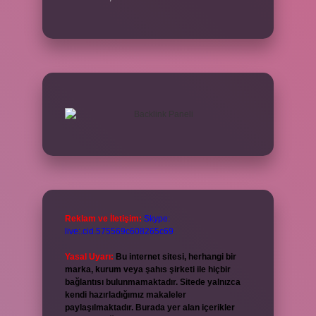
Reklam ve İletişim:
Skype:
live:.cid.575569c608265c69
Yasal Uyarı:
Bu internet sitesi, herhangi bir
marka, kurum veya şahıs şirketi ile hiçbir
bağlantısı bulunmamaktadır. Sitede yalnızca
kendi hazırladığımız makaleler
paylaşılmaktadır. Burada yer alan içerikler