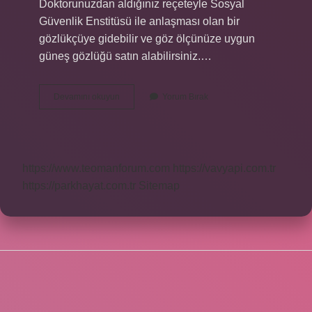
Doktorunuzdan aldığınız reçeteyle Sosyal
Güvenlik Enstitüsü ile anlaşması olan bir
gözlükçüye gidebilir ve göz ölçünüze uygun
güneş gözlüğü satın alabilirsiniz.…
Güneş
Devamını okuyun
Yorum Bırak
Gözlüğünden
Numaralı
Gözlük
Olur
Mu
https://www.teomanforum.com
https://vavyapi.com.tr
https://parkhayat.com.tr
Sitemap
SIDEBAR