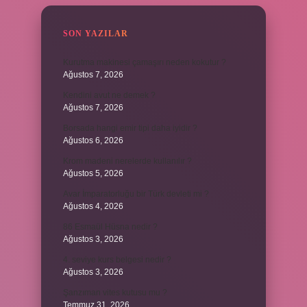
SON YAZILAR
Kurutma makinesi çamaşırı neden kokutur ?
Ağustos 7, 2026
Kendini avut ne demek ?
Ağustos 7, 2026
Borsada hangi emir tipi daha iyidir ?
Ağustos 6, 2026
Krom madeni nerelerde kullanılır ?
Ağustos 5, 2026
Avar İmparatorluğu bir Türk devleti mi ?
Ağustos 4, 2026
86 Esmaül Hüsna nedir ?
Ağustos 3, 2026
4. seviye kurs belgesi nedir ?
Ağustos 3, 2026
Şanzıman vites kutusu mu ?
Temmuz 31, 2026