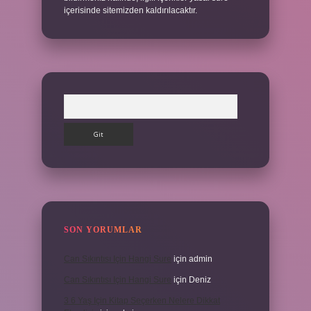
içerisinde sitemizden kaldırılacaktır.
Arama
SON YORUMLAR
Can Sıkıntısı Için Hangi Sure
için
admin
Can Sıkıntısı Için Hangi Sure
için
Deniz
3 6 Yaş Için Kitap Seçerken Nelere Dikkat