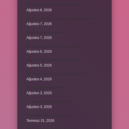
Titanyum tencere mi alüminyum mu ?
Ağustos 8, 2026
Kurutma makinesi çamaşırı neden kokutur ?
Ağustos 7, 2026
Kendini avut ne demek ?
Ağustos 7, 2026
Borsada hangi emir tipi daha iyidir ?
Ağustos 6, 2026
Krom madeni nerelerde kullanılır ?
Ağustos 5, 2026
Avar İmparatorluğu bir Türk devleti mi ?
Ağustos 4, 2026
86 Esmaül Hüsna nedir ?
Ağustos 3, 2026
4. seviye kurs belgesi nedir ?
Ağustos 3, 2026
Şanzıman vites kutusu mu ?
Temmuz 31, 2026