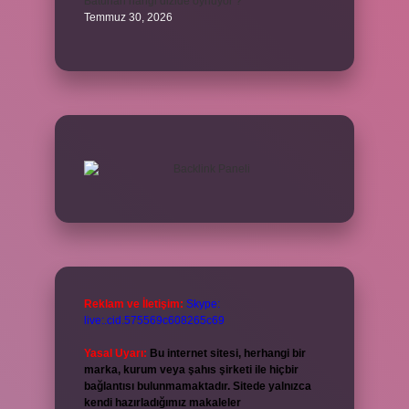
Batuhan hangi dizide oynuyor ?
Temmuz 30, 2026
Reklam ve İletişim:
Skype:
live:.cid.575569c608265c69
Yasal Uyarı:
Bu internet sitesi, herhangi bir
marka, kurum veya şahıs şirketi ile hiçbir
bağlantısı bulunmamaktadır. Sitede yalnızca
kendi hazırladığımız makaleler