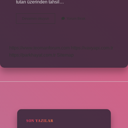
tutarı üzerinden tahsil…
Fiverr
Devamını okuyun
Yorum Bırak
Fatura
Kesmek
Zorunlu
Mu
https://www.teomanforum.com
https://vavyapi.com.tr
https://parkhayat.com.tr
Sitemap
SIDEBAR
SON YAZILAR