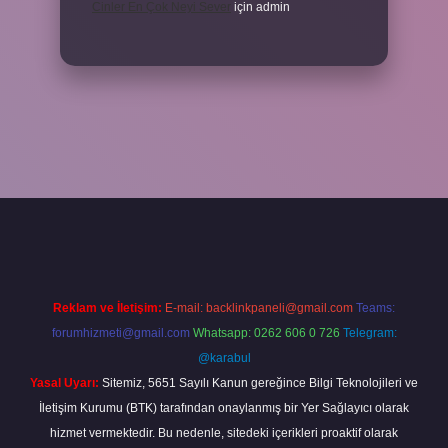
Cinler En Çok Neyi Sever
için
admin
iş adresi
www.betexper.xyz/
Reklam ve İletişim:
E-mail:
backlinkpaneli@gmail.com
Teams:
forumhizmeti@gmail.com
Whatsapp: 0262 606 0 726
Telegram:
@karabul
Yasal Uyarı:
Sitemiz, 5651 Sayılı Kanun gereğince Bilgi Teknolojileri ve
İletişim Kurumu (BTK) tarafından onaylanmış bir Yer Sağlayıcı olarak
hizmet vermektedir. Bu nedenle, sitedeki içerikleri proaktif olarak