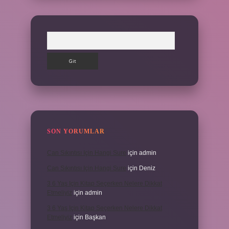
Arama
SON YORUMLAR
Can Sıkıntısı Için Hangi Sure
için
admin
Can Sıkıntısı Için Hangi Sure
için
Deniz
3 6 Yaş Için Kitap Seçerken Nelere Dikkat
Etmeliyiz
için
admin
3 6 Yaş Için Kitap Seçerken Nelere Dikkat
Etmeliyiz
için
Başkan