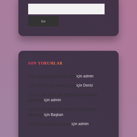
Arama
SON YORUMLAR
Can Sıkıntısı Için Hangi Sure
için
admin
Can Sıkıntısı Için Hangi Sure
için
Deniz
3 6 Yaş Için Kitap Seçerken Nelere Dikkat
Etmeliyiz
için
admin
3 6 Yaş Için Kitap Seçerken Nelere Dikkat
Etmeliyiz
için
Başkan
Cinler En Çok Neyi Sever
için
admin