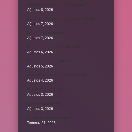
Titanyum tencere mi alüminyum mu ?
Ağustos 8, 2026
Kurutma makinesi çamaşırı neden kokutur ?
Ağustos 7, 2026
Kendini avut ne demek ?
Ağustos 7, 2026
Borsada hangi emir tipi daha iyidir ?
Ağustos 6, 2026
Krom madeni nerelerde kullanılır ?
Ağustos 5, 2026
Avar İmparatorluğu bir Türk devleti mi ?
Ağustos 4, 2026
86 Esmaül Hüsna nedir ?
Ağustos 3, 2026
4. seviye kurs belgesi nedir ?
Ağustos 3, 2026
Şanzıman vites kutusu mu ?
Temmuz 31, 2026