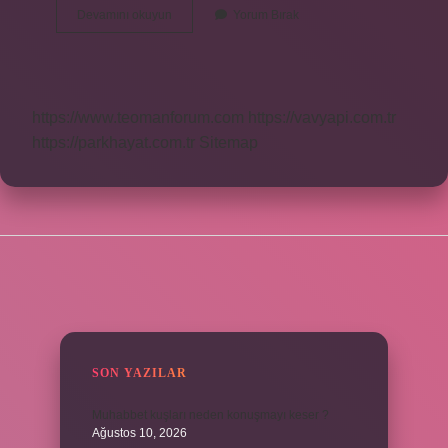
Ince
Devamını okuyun
Yorum Bırak
Ip
Hangi
Şişle
Örülür
https://www.teomanforum.com
https://vavyapi.com.tr
https://parkhayat.com.tr
Sitemap
SIDEBAR
SON YAZILAR
Muhabbet kuşları neden konuşmayı keser ?
Ağustos 10, 2026