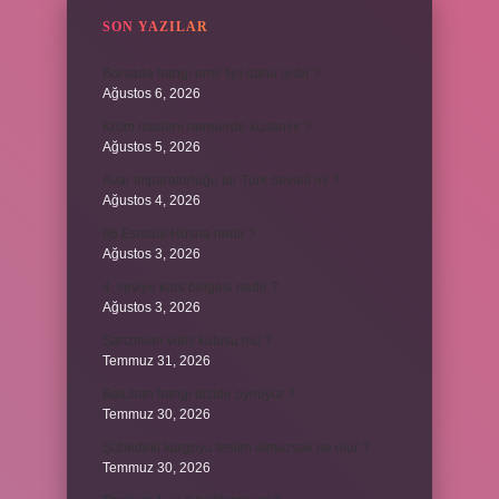
SON YAZILAR
Borsada hangi emir tipi daha iyidir ?
Ağustos 6, 2026
Krom madeni nerelerde kullanılır ?
Ağustos 5, 2026
Avar İmparatorluğu bir Türk devleti mi ?
Ağustos 4, 2026
86 Esmaül Hüsna nedir ?
Ağustos 3, 2026
4. seviye kurs belgesi nedir ?
Ağustos 3, 2026
Şanzıman vites kutusu mu ?
Temmuz 31, 2026
Batuhan hangi dizide oynuyor ?
Temmuz 30, 2026
Şubedeki kargoyu teslim almazsak ne olur ?
Temmuz 30, 2026