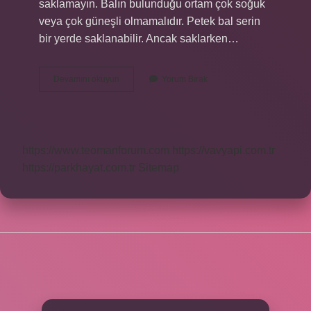
saklamayın. Balın bulunduğu ortam çok soğuk
veya çok güneşli olmamalıdır. Petek bal serin
bir yerde saklanabilir. Ancak saklarken…
Petek
Devamını okuyun
Yorum Bırak
Bal
Güvelenmemesi
Için
Ne
Yapmalı
https://www.teomanforum.com
https://vavyapi.com.tr
https://parkhayat.com.tr
Sitemap
SIDEBAR