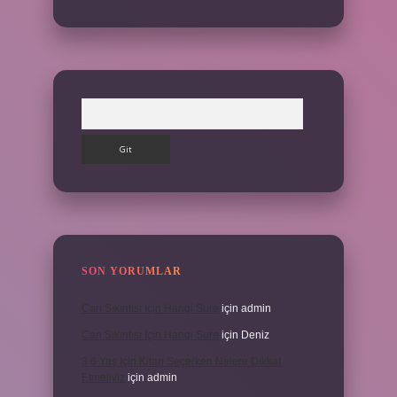
Arama
SON YORUMLAR
Can Sıkıntısı Için Hangi Sure
için
admin
Can Sıkıntısı Için Hangi Sure
için
Deniz
3 6 Yaş Için Kitap Seçerken Nelere Dikkat
Etmeliyiz
için
admin