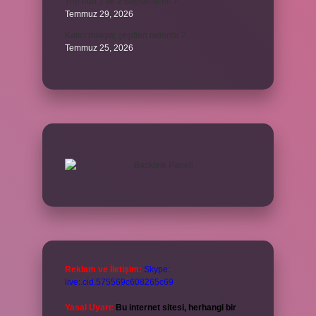
The’nun 1 ve 2 bağlantılı mı ?
Temmuz 29, 2026
Kalıcı makyaj çeşitleri nelerdir ?
Temmuz 25, 2026
Reklam ve İletişim:
Skype:
live:.cid.575569c608265c69
Yasal Uyarı:
Bu internet sitesi, herhangi bir