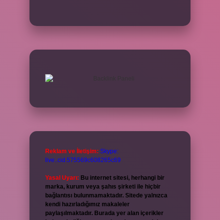
Reklam ve İletişim:
Skype:
live:.cid.575569c608265c69
Yasal Uyarı:
Bu internet sitesi, herhangi bir
marka, kurum veya şahıs şirketi ile hiçbir
bağlantısı bulunmamaktadır. Sitede yalnızca
kendi hazırladığımız makaleler
paylaşılmaktadır. Burada yer alan içerikler