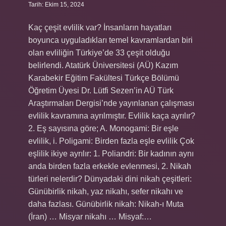
Tarih: Ekim 15, 2024
Kaç çeşit evlilik var? İnsanların hayatları
boyunca uyguladıkları temel kavramlardan biri
olan evliliğin Türkiye’de 33 çeşit olduğu
belirlendi. Atatürk Üniversitesi (AÜ) Kazım
Karabekir Eğitim Fakültesi Türkçe Bölümü
Öğretim Üyesi Dr. Lütfi Sezen’in AÜ Türk
Araştırmaları Dergisi’nde yayınlanan çalışması
evlilik kavramına ayrılmıştır. Evlilik kaça ayrılır?
2. Eş sayısına göre; A. Monogami: Bir eşle
evlilik, i. Poligami: Birden fazla eşle evlilik Çok
eşlilik ikiye ayrılır: 1. Poliandri: Bir kadının aynı
anda birden fazla erkekle evlenmesi, 2. Nikah
türleri nelerdir? Dünyadaki dini nikah çeşitleri:
Günübirlik nikah, yaz nikahı, sefer nikahı ve
daha fazlası. Günübirlik nikah: Nikah-ı Muta
(İran) … Misyar nikahı … Misyaf:…