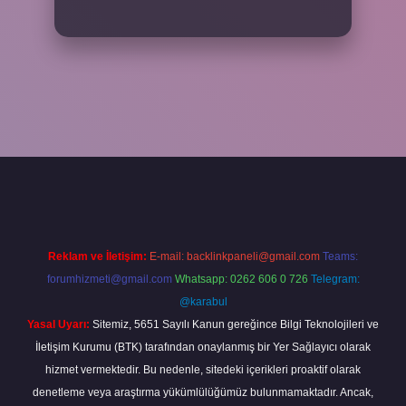
iş adresi
www.betexper.xyz/
Reklam ve İletişim:
E-mail:
backlinkpaneli@gmail.com
Teams:
forumhizmeti@gmail.com
Whatsapp: 0262 606 0 726
Telegram:
@karabul
Yasal Uyarı:
Sitemiz, 5651 Sayılı Kanun gereğince Bilgi Teknolojileri ve
İletişim Kurumu (BTK) tarafından onaylanmış bir Yer Sağlayıcı olarak
hizmet vermektedir. Bu nedenle, sitedeki içerikleri proaktif olarak
denetleme veya araştırma yükümlülüğümüz bulunmamaktadır. Ancak,