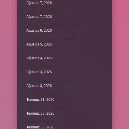
Ağustos 7, 2026
Kendini avut ne demek ?
Ağustos 7, 2026
Borsada hangi emir tipi daha iyidir ?
Ağustos 6, 2026
Krom madeni nerelerde kullanılır ?
Ağustos 5, 2026
Avar İmparatorluğu bir Türk devleti mi ?
Ağustos 4, 2026
86 Esmaül Hüsna nedir ?
Ağustos 3, 2026
4. seviye kurs belgesi nedir ?
Ağustos 3, 2026
Şanzıman vites kutusu mu ?
Temmuz 31, 2026
Batuhan hangi dizide oynuyor ?
Temmuz 30, 2026
Şubedeki kargoyu teslim almazsak ne olur ?
Temmuz 30, 2026