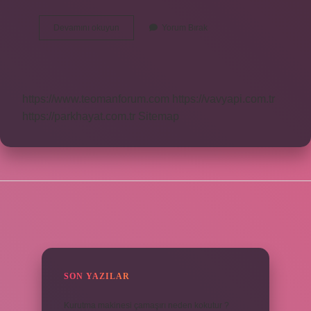
Evlilik
Devamını okuyun
Yorum Bırak
Türleri
Kaça
Ayrılır
https://www.teomanforum.com
https://vavyapi.com.tr
https://parkhayat.com.tr
Sitemap
SIDEBAR
SON YAZILAR
Kurutma makinesi çamaşırı neden kokutur ?