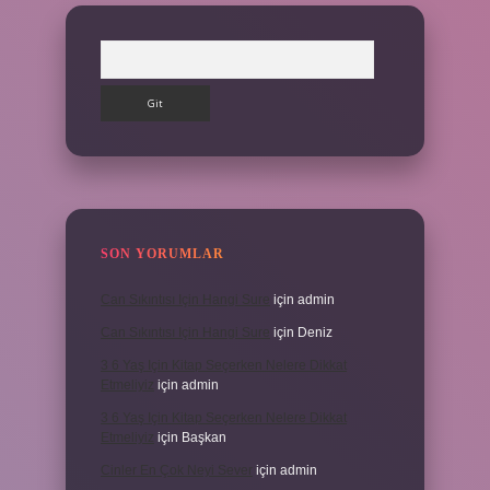
Arama
SON YORUMLAR
Can Sıkıntısı Için Hangi Sure
için
admin
Can Sıkıntısı Için Hangi Sure
için
Deniz
3 6 Yaş Için Kitap Seçerken Nelere Dikkat
Etmeliyiz
için
admin
3 6 Yaş Için Kitap Seçerken Nelere Dikkat
Etmeliyiz
için
Başkan
Cinler En Çok Neyi Sever
için
admin