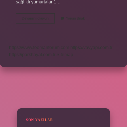
sağlıklı yumurtalar 1…
Hangi
Devamını okuyun
Yorum Bırak
Tavuk
Yumurtası
Daha
Iyi
https://www.teomanforum.com
https://vavyapi.com.tr
https://parkhayat.com.tr
Sitemap
SIDEBAR
SON YAZILAR