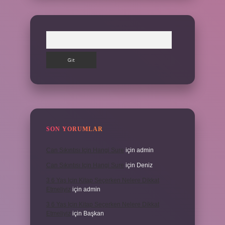
Arama
SON YORUMLAR
Can Sıkıntısı Için Hangi Sure
için
admin
Can Sıkıntısı Için Hangi Sure
için
Deniz
3 6 Yaş Için Kitap Seçerken Nelere Dikkat
Etmeliyiz
için
admin
3 6 Yaş Için Kitap Seçerken Nelere Dikkat
Etmeliyiz
için
Başkan