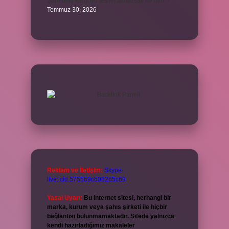
Şubedeki kargoyu teslim almazsak ne olur ?
Temmuz 30, 2026
Reklam ve İletişim:
Skype:
live:.cid.575569c608265c69
Yasal Uyarı:
Bu internet sitesi, herhangi bir
marka, kurum veya şahıs şirketi ile hiçbir
bağlantısı bulunmamaktadır. Sitede yalnızca
kendi hazırladığımız makaleler