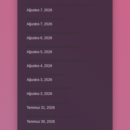
Kurutma makinesi çamaşırı neden kokutur ?
Ağustos 7, 2026
Kendini avut ne demek ?
Ağustos 7, 2026
Borsada hangi emir tipi daha iyidir ?
Ağustos 6, 2026
Krom madeni nerelerde kullanılır ?
Ağustos 5, 2026
Avar İmparatorluğu bir Türk devleti mi ?
Ağustos 4, 2026
86 Esmaül Hüsna nedir ?
Ağustos 3, 2026
4. seviye kurs belgesi nedir ?
Ağustos 3, 2026
Şanzıman vites kutusu mu ?
Temmuz 31, 2026
Batuhan hangi dizide oynuyor ?
Temmuz 30, 2026