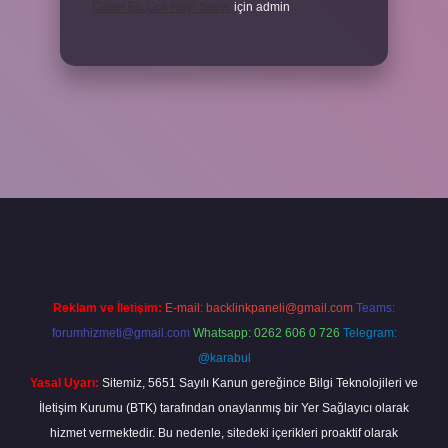
Cinler En Çok Neyi Sever
için
admin
iş adresi
www.betexper.xyz/
Reklam ve İletişim:
E-mail:
backlinkpaneli@gmail.com
Teams:
forumhizmeti@gmail.com
Whatsapp: 0262 606 0 726
Telegram:
@karabul
Yasal Uyarı:
Sitemiz, 5651 Sayılı Kanun gereğince Bilgi Teknolojileri ve
İletişim Kurumu (BTK) tarafından onaylanmış bir Yer Sağlayıcı olarak
hizmet vermektedir. Bu nedenle, sitedeki içerikleri proaktif olarak