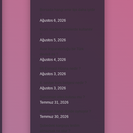
Borsada hangi emir tipi daha iyidir
?
Ağustos 6, 2026
Krom madeni nerelerde kullanılır
?
Ağustos 5, 2026
Avar İmparatorluğu bir Türk
devleti mi ?
Ağustos 4, 2026
86 Esmaül Hüsna nedir ?
Ağustos 3, 2026
4. seviye kurs belgesi nedir ?
Ağustos 3, 2026
Şanzıman vites kutusu mu ?
Temmuz 31, 2026
Batuhan hangi dizide oynuyor ?
Temmuz 30, 2026
Şubedeki kargoyu teslim
almazsak ne olur ?