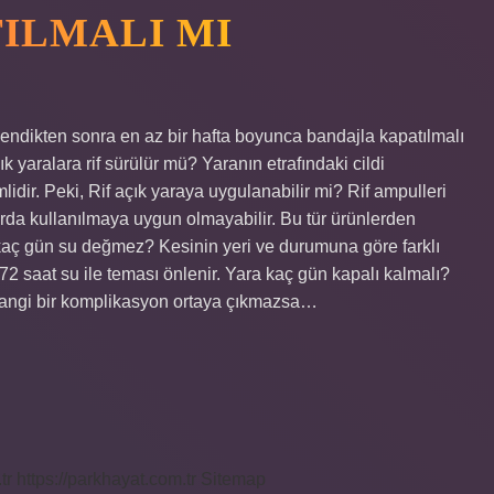
ILMALI MI
lendikten sonra en az bir hafta boyunca bandajla kapatılmalı
k yaralara rif sürülür mü? Yaranın etrafındaki cildi
dir. Peki, Rif açık yaraya uygulanabilir mi? Rif ampulleri
alarda kullanılmaya uygun olmayabilir. Bu tür ürünlerden
 kaç gün su değmez? Kesinin yeri ve durumuna göre farklı
2 saat su ile teması önlenir. Yara kaç gün kapalı kalmalı?
rhangi bir komplikasyon ortaya çıkmazsa…
tr
https://parkhayat.com.tr
Sitemap