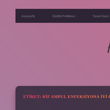
Anasayfa
Gizlilik Politikası
Yasal Uyarı
ETIKET:
RIF AMPUL ENFEKSIYONA IYI 