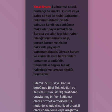
Yasal Uyarı:
Bu internet sitesi,
herhangi bir marka, kurum veya
şahıs şirketi ile hiçbir bağlantısı
bulunmamaktadır. Sitede
yalnızca kendi hazırladığımız
makaleler paylaşılmaktadır.
Burada yer alan içerikler haber
niteliği taşımamakta olup,
gerçek kurum ve kişiler
hakkında paylaşım
yapılmamaktadır. Gerçek kurum
ve kişiler ile isim benzerlikleri
tamamen tesadüfidir.
Sitemizdeki bilgiler taslak
halindedir ve tavsiye niteliği
taşımazlar.
Sitemiz, 5651 Sayılı Kanun
gereğince Bilgi Teknolojileri ve
İletişim Kurumu (BTK) tarafından
onaylanmış bir Yer Sağlayıcı
olarak hizmet vermektedir. Bu
nedenle, sitedeki içerikleri proaktif
olarak denetleme veya araştırma