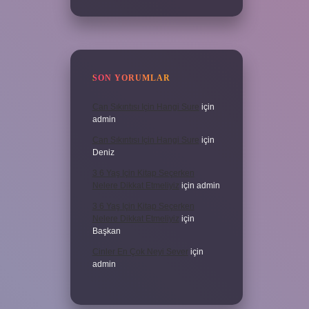
SON YORUMLAR
Can Sıkıntısı Için Hangi Sure
için
admin
Can Sıkıntısı Için Hangi Sure
için
Deniz
3 6 Yaş Için Kitap Seçerken
Nelere Dikkat Etmeliyiz
için
admin
3 6 Yaş Için Kitap Seçerken
Nelere Dikkat Etmeliyiz
için
Başkan
Cinler En Çok Neyi Sever
için
admin