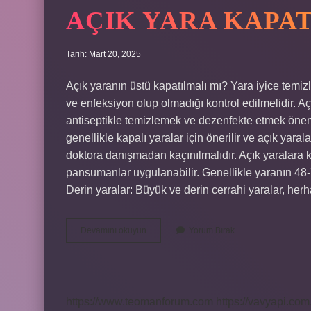
AÇIK YARA KAPAT
Tarih: Mart 20, 2025
Açık yaranın üstü kapatılmalı mı? Yara iyice temiz
ve enfeksiyon olup olmadığı kontrol edilmelidir. Açı
antiseptikle temizlemek ve dezenfekte etmek önemli
genellikle kapalı yaralar için önerilir ve açık yar
doktora danışmadan kaçınılmalıdır. Açık yaralara
pansumanlar uygulanabilir. Genellikle yaranın 48-7
Derin yaralar: Büyük ve derin cerrahi yaralar, he
Açık
Devamını okuyun
Yorum Bırak
Yara
Kapatılmalı
Mı
https://www.teomanforum.com
https://vavyapi.com.