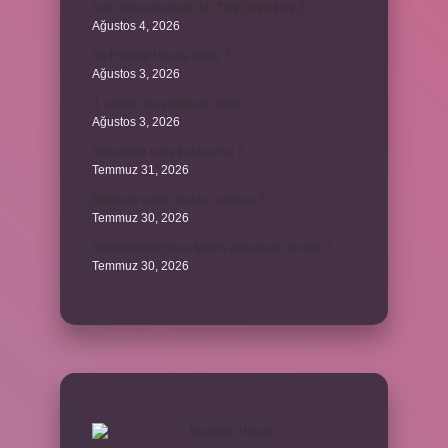
Avar İmparatorluğu bir Türk devleti mi ?
Ağustos 4, 2026
86 Esmaül Hüsna nedir ?
Ağustos 3, 2026
4. seviye kurs belgesi nedir ?
Ağustos 3, 2026
Şanzıman vites kutusu mu ?
Temmuz 31, 2026
Batuhan hangi dizide oynuyor ?
Temmuz 30, 2026
Şubedeki kargoyu teslim almazsak ne olur ?
Temmuz 30, 2026