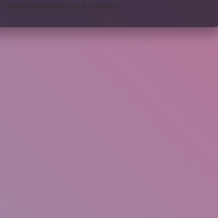
tr
https://parkhayat.com.tr
Sitemap