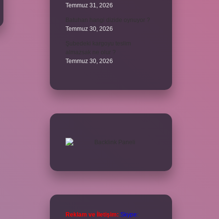
Temmuz 31, 2026
Batuhan hangi dizide oynuyor ?
Temmuz 30, 2026
Şubedeki kargoyu teslim
almazsak ne olur ?
Temmuz 30, 2026
Reklam ve İletişim:
Skype: