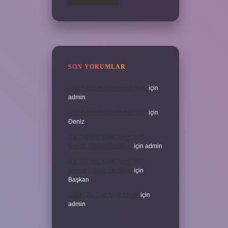
SON YORUMLAR
Can Sıkıntısı Için Hangi Sure
için
admin
Can Sıkıntısı Için Hangi Sure
için
Deniz
3 6 Yaş Için Kitap Seçerken
Nelere Dikkat Etmeliyiz
için
admin
3 6 Yaş Için Kitap Seçerken
Nelere Dikkat Etmeliyiz
için
Başkan
Cinler En Çok Neyi Sever
için
admin