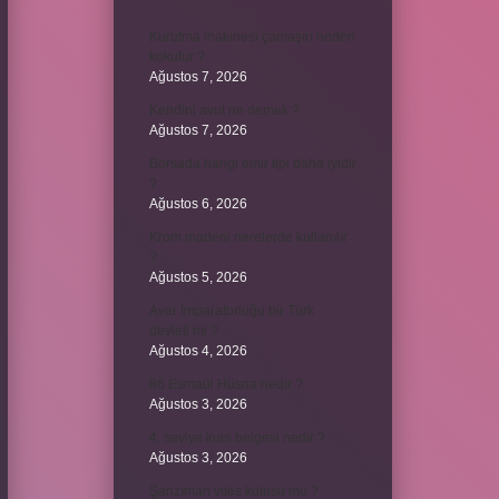
Kurutma makinesi çamaşırı neden
kokutur ?
Ağustos 7, 2026
Kendini avut ne demek ?
Ağustos 7, 2026
Borsada hangi emir tipi daha iyidir
?
Ağustos 6, 2026
Krom madeni nerelerde kullanılır
?
Ağustos 5, 2026
Avar İmparatorluğu bir Türk
devleti mi ?
Ağustos 4, 2026
86 Esmaül Hüsna nedir ?
Ağustos 3, 2026
4. seviye kurs belgesi nedir ?
Ağustos 3, 2026
Şanzıman vites kutusu mu ?