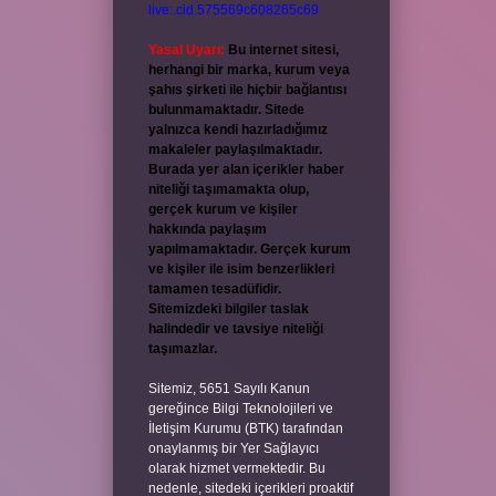
live:.cid.575569c608265c69
Yasal Uyarı:
Bu internet sitesi,
herhangi bir marka, kurum veya
şahıs şirketi ile hiçbir bağlantısı
bulunmamaktadır. Sitede
yalnızca kendi hazırladığımız
makaleler paylaşılmaktadır.
Burada yer alan içerikler haber
niteliği taşımamakta olup,
gerçek kurum ve kişiler
hakkında paylaşım
yapılmamaktadır. Gerçek kurum
ve kişiler ile isim benzerlikleri
tamamen tesadüfidir.
Sitemizdeki bilgiler taslak
halindedir ve tavsiye niteliği
taşımazlar.
Sitemiz, 5651 Sayılı Kanun
gereğince Bilgi Teknolojileri ve
İletişim Kurumu (BTK) tarafından
onaylanmış bir Yer Sağlayıcı
olarak hizmet vermektedir. Bu
nedenle, sitedeki içerikleri proaktif