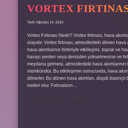
VORTEX FIRTINAS
Tarih: Ağustos 14, 2024
Vortex Fırtınası Nedir? Vortex fırtınası, hava akı
olayıdır. Vortex fırtınası, atmosferdeki dönen hava
hava akımlarının birbiriyle etkileşimi, toprak ve h
havayı yerden veya denizden yükselmesine ve fırtı
meydana gelmesi, atmosferdeki hava akımlarının bir
mümkündür. Bu etkileşimin sonucunda, hava akımla
dönerler. Bu dönen hava akımları, düşük basınçlı bi
neden olur. Fırtınaların…
Vortex
Devamını okuyun
12 Yorum
fırtınası
nedir