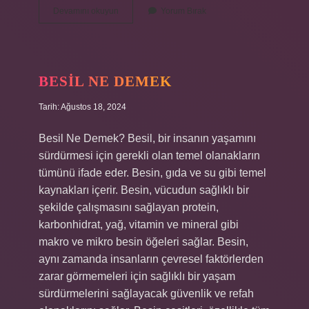
Türkiye’nin
Devamını okuyun
Yorum Bırak
en
sicak
ili
neresidir
?
BESIL NE DEMEK
Tarih: Ağustos 18, 2024
Besil Ne Demek? Besil, bir insanın yaşamını
sürdürmesi için gerekli olan temel olanakların
tümünü ifade eder. Besin, gıda ve su gibi temel
kaynakları içerir. Besin, vücudun sağlıklı bir
şekilde çalışmasını sağlayan protein,
karbonhidrat, yağ, vitamin ve mineral gibi
makro ve mikro besin öğeleri sağlar. Besin,
aynı zamanda insanların çevresel faktörlerden
zarar görmemeleri için sağlıklı bir yaşam
sürdürmelerini sağlayacak güvenlik ve refah