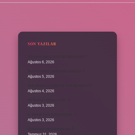
SIDEBAR
SON YAZILAR
Borsada hangi emir tipi daha iyidir ?
Ağustos 6, 2026
Krom madeni nerelerde kullanılır ?
Ağustos 5, 2026
Avar İmparatorluğu bir Türk devleti mi ?
Ağustos 4, 2026
86 Esmaül Hüsna nedir ?
Ağustos 3, 2026
4. seviye kurs belgesi nedir ?
Ağustos 3, 2026
Şanzıman vites kutusu mu ?
Temmuz 31, 2026