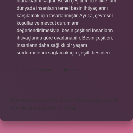
olanaklarını sağlar. Besin çeşitleri, özellikle tüm
dünyada insanların temel besin ihtiyaçlarını
karşılamak için tasarlanmıştır. Ayrıca, çevresel
koşullar ve mevcut durumların
değerlendirilmesiyle, besin çeşitleri insanların
ihtiyaçlarına göre uyarlanabilir. Besin çeşitleri,
insanların daha sağlıklı bir yaşam
sürdürmelerini sağlamak için çeşitli besinleri…
Besil
Devamını okuyun
8 Yorum
ne
demek
https://www.teomanforum.com
https://vavyapi.com.tr
https://parkhayat.com.tr
Sitemap