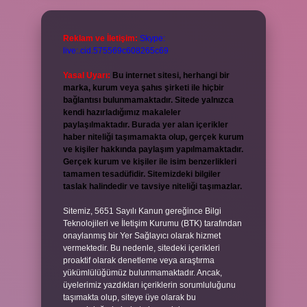
Reklam ve İletişim:
Skype:
live:.cid.575569c608265c69
Yasal Uyarı:
Bu internet sitesi, herhangi bir
marka, kurum veya şahıs şirketi ile hiçbir
bağlantısı bulunmamaktadır. Sitede yalnızca
kendi hazırladığımız makaleler
paylaşılmaktadır. Burada yer alan içerikler
haber niteliği taşımamakta olup, gerçek kurum
ve kişiler hakkında paylaşım yapılmamaktadır.
Gerçek kurum ve kişiler ile isim benzerlikleri
tamamen tesadüfidir. Sitemizdeki bilgiler
taslak halindedir ve tavsiye niteliği taşımazlar.
Sitemiz, 5651 Sayılı Kanun gereğince Bilgi
Teknolojileri ve İletişim Kurumu (BTK) tarafından
onaylanmış bir Yer Sağlayıcı olarak hizmet
vermektedir. Bu nedenle, sitedeki içerikleri
proaktif olarak denetleme veya araştırma
yükümlülüğümüz bulunmamaktadır. Ancak,
üyelerimiz yazdıkları içeriklerin sorumluluğunu
taşımakta olup, siteye üye olarak bu