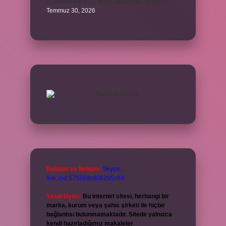
Şubedeki kargoyu teslim almazsak ne olur ?
Temmuz 30, 2026
Reklam ve İletişim:
Skype:
live:.cid.575569c608265c69
Yasal Uyarı:
Bu internet sitesi, herhangi bir
marka, kurum veya şahıs şirketi ile hiçbir
bağlantısı bulunmamaktadır. Sitede yalnızca
kendi hazırladığımız makaleler