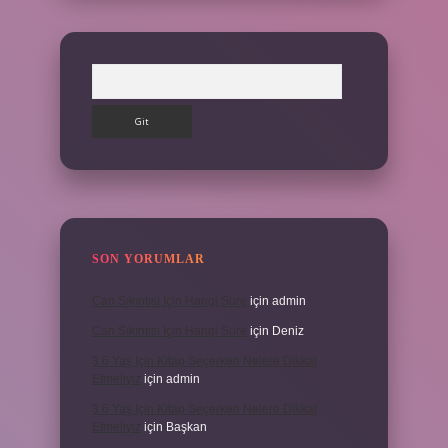
Arama
SON YORUMLAR
Can Sıkıntısı Için Hangi Sure
için
admin
Can Sıkıntısı Için Hangi Sure
için
Deniz
3 6 Yaş Için Kitap Seçerken Nelere Dikkat
Etmeliyiz
için
admin
3 6 Yaş Için Kitap Seçerken Nelere Dikkat
Etmeliyiz
için
Başkan