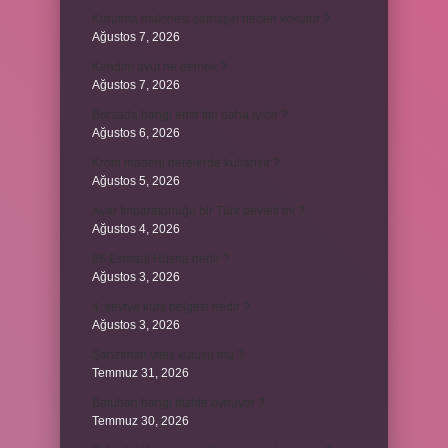
Kurutma makinesi çamaşırı neden kokutur ?
Ağustos 7, 2026
Kendini avut ne demek ?
Ağustos 7, 2026
Borsada hangi emir tipi daha iyidir ?
Ağustos 6, 2026
Krom madeni nerelerde kullanılır ?
Ağustos 5, 2026
Avar İmparatorluğu bir Türk devleti mi ?
Ağustos 4, 2026
86 Esmaül Hüsna nedir ?
Ağustos 3, 2026
4. seviye kurs belgesi nedir ?
Ağustos 3, 2026
Şanzıman vites kutusu mu ?
Temmuz 31, 2026
Batuhan hangi dizide oynuyor ?
Temmuz 30, 2026