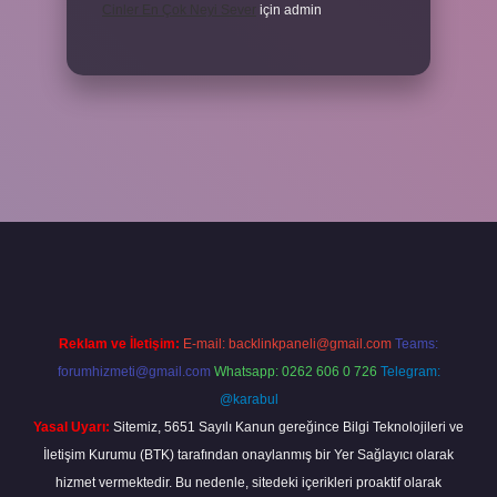
Cinler En Çok Neyi Sever
için
admin
ş adresi
www.betexper.xyz/
Reklam ve İletişim:
E-mail:
backlinkpaneli@gmail.com
Teams:
forumhizmeti@gmail.com
Whatsapp: 0262 606 0 726
Telegram:
@karabul
Yasal Uyarı:
Sitemiz, 5651 Sayılı Kanun gereğince Bilgi Teknolojileri ve
İletişim Kurumu (BTK) tarafından onaylanmış bir Yer Sağlayıcı olarak
hizmet vermektedir. Bu nedenle, sitedeki içerikleri proaktif olarak