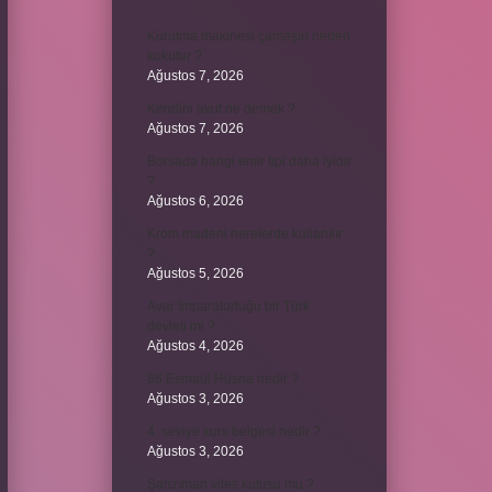
Kurutma makinesi çamaşırı neden
kokutur ?
Ağustos 7, 2026
Kendini avut ne demek ?
Ağustos 7, 2026
Borsada hangi emir tipi daha iyidir
?
Ağustos 6, 2026
Krom madeni nerelerde kullanılır
?
Ağustos 5, 2026
Avar İmparatorluğu bir Türk
devleti mi ?
Ağustos 4, 2026
86 Esmaül Hüsna nedir ?
Ağustos 3, 2026
4. seviye kurs belgesi nedir ?
Ağustos 3, 2026
Şanzıman vites kutusu mu ?