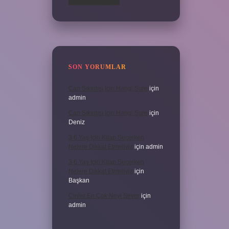
SON YORUMLAR
Can Sıkıntısı Için Hangi Sure
için
admin
Can Sıkıntısı Için Hangi Sure
için
Deniz
3 6 Yaş Için Kitap Seçerken
Nelere Dikkat Etmeliyiz
için
admin
3 6 Yaş Için Kitap Seçerken
Nelere Dikkat Etmeliyiz
için
Başkan
Cinler En Çok Neyi Sever
için
admin