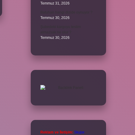
Temmuz 31, 2026
Batuhan hangi dizide oynuyor ?
Temmuz 30, 2026
Şubedeki kargoyu teslim
almazsak ne olur ?
Temmuz 30, 2026
Reklam ve İletişim:
Skype: