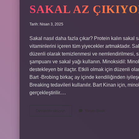
SAKAL AZ ÇIKIY
Tarih: Nisan 3, 2025
Sakal nasıl daha fazla çıkar? Protein kalın sakal 
vitaminlerini içeren tüm yiyecekler artmaktadır.
düzenli olarak temizlenmesi ve nemlendirilmesi, sağ
şampuanı ve sakal yağı kullanın. Minoksidil: Minok
destekleyen bir ilaçtır. Etkili olmak için düzenli 
Bart -Brobing birkaç ay içinde kendiliğinden iyileş
Breaking tedavileri kullanılır. Bart Kinan için, minok
gerçekleştirilir.…
Sakal
Devamını okuyun
Yorum Bırak
Az
Çıkıyor
Ne
Yapmalıyım