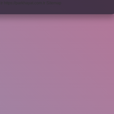
tr
https://parkhayat.com.tr
Sitemap