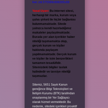
live:.cid.575569c608265c69
Yasal Uyarı:
Bu internet sitesi,
herhangi bir marka, kurum veya
şahıs şirketi ile hiçbir bağlantısı
bulunmamaktadır. Sitede
yalnızca kendi hazırladığımız
makaleler paylaşılmaktadır.
Burada yer alan içerikler haber
niteliği taşımamakta olup,
gerçek kurum ve kişiler
hakkında paylaşım
yapılmamaktadır. Gerçek kurum
ve kişiler ile isim benzerlikleri
tamamen tesadüfidir.
Sitemizdeki bilgiler taslak
halindedir ve tavsiye niteliği
taşımazlar.
Sitemiz, 5651 Sayılı Kanun
gereğince Bilgi Teknolojileri ve
İletişim Kurumu (BTK) tarafından
onaylanmış bir Yer Sağlayıcı
olarak hizmet vermektedir. Bu
nedenle, sitedeki içerikleri proaktif