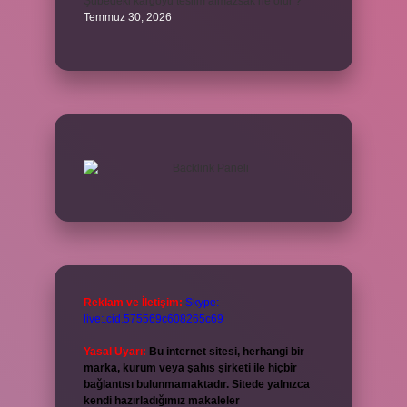
Şubedeki kargoyu teslim almazsak ne olur ?
Temmuz 30, 2026
Reklam ve İletişim:
Skype:
live:.cid.575569c608265c69
Yasal Uyarı:
Bu internet sitesi, herhangi bir
marka, kurum veya şahıs şirketi ile hiçbir
bağlantısı bulunmamaktadır. Sitede yalnızca
kendi hazırladığımız makaleler