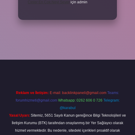
Cinler En Çok Neyi Sever
için
admin
iş adresi
www.betexper.xyz/
Reklam ve İletişim:
E-mail:
backlinkpaneli@gmail.com
Teams:
forumhizmeti@gmail.com
Whatsapp: 0262 606 0 726
Telegram:
@karabul
Yasal Uyarı:
Sitemiz, 5651 Sayılı Kanun gereğince Bilgi Teknolojileri ve
İletişim Kurumu (BTK) tarafından onaylanmış bir Yer Sağlayıcı olarak
hizmet vermektedir. Bu nedenle, sitedeki içerikleri proaktif olarak