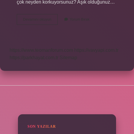
çok neyden korkuyorsunuz? Aşık olduğunuz…
Dc
Devamını okuyun
Yorum Bırak
De
Sevgiliye
Ne
Sorulur
https://www.teomanforum.com
https://vavyapi.com.tr
https://parkhayat.com.tr
Sitemap
SIDEBAR
SON YAZILAR