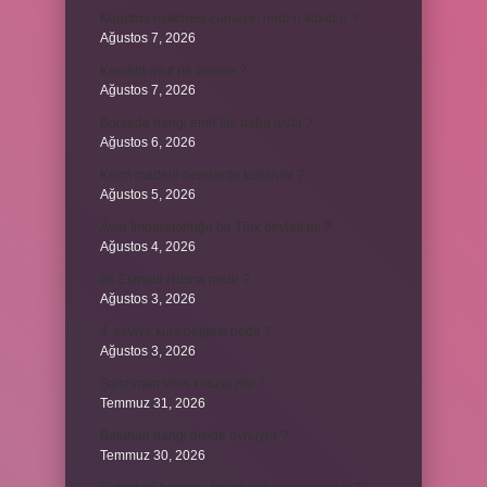
Kurutma makinesi çamaşırı neden kokutur ?
Ağustos 7, 2026
Kendini avut ne demek ?
Ağustos 7, 2026
Borsada hangi emir tipi daha iyidir ?
Ağustos 6, 2026
Krom madeni nerelerde kullanılır ?
Ağustos 5, 2026
Avar İmparatorluğu bir Türk devleti mi ?
Ağustos 4, 2026
86 Esmaül Hüsna nedir ?
Ağustos 3, 2026
4. seviye kurs belgesi nedir ?
Ağustos 3, 2026
Şanzıman vites kutusu mu ?
Temmuz 31, 2026
Batuhan hangi dizide oynuyor ?
Temmuz 30, 2026