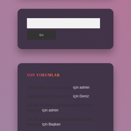
Arama
SON YORUMLAR
Can Sıkıntısı Için Hangi Sure
için
admin
Can Sıkıntısı Için Hangi Sure
için
Deniz
3 6 Yaş Için Kitap Seçerken Nelere Dikkat
Etmeliyiz
için
admin
3 6 Yaş Için Kitap Seçerken Nelere Dikkat
Etmeliyiz
için
Başkan